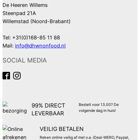
De Heeren Willems
Steenpad 21A
Willemstad (Noord-Brabant)
Tel: +31(0)168-85 11 88
Mail:
info@dhwnonfood.nl
SOCIAL MEDIA
99% DIRECT
Bestelt voor 13.00? De
volgende dag in huis!
LEVERBAAR
VEILIG BETALEN
Reken online veilig af met o.a. iDeal-WERO, Paypal,