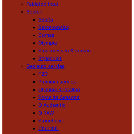
Tabletop hout
Bestek
Amefa
Bestekopslag
Comas
Olympia
Steakmessen & vorken
Stylepoint
Gekleurd servies
F2D
Premium servies
Olympia Kristallon
Porcelite Seasons
Q Authentic
Q RAW
Stoneheart
Churchill