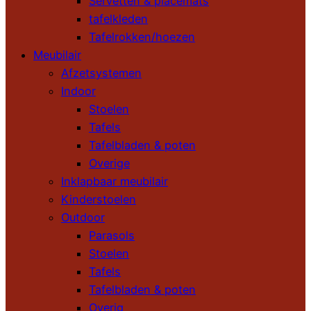
Servetten & placemats
tafelkleden
Tafelrokken/hoezen
Meubilair
Afzetsystemen
Indoor
Stoelen
Tafels
Tafelbladen & poten
Overige
Inklapbaar meubilair
Kinderstoelen
Outdoor
Parasols
Stoelen
Tafels
Tafelbladen & poten
Overig