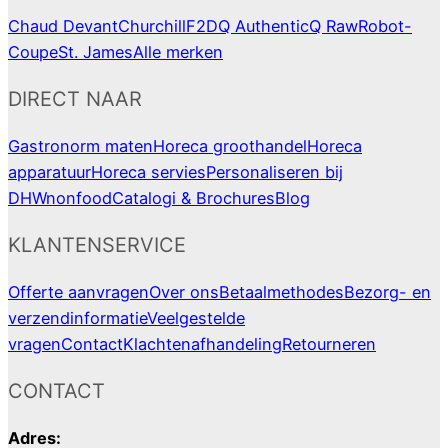
Chaud Devant
Churchill
F2D
Q Authentic
Q Raw
Robot-
Coupe
St. James
Alle merken
DIRECT NAAR
Gastronorm maten
Horeca groothandel
Horeca
apparatuur
Horeca servies
Personaliseren bij
DHWnonfood
Catalogi & Brochures
Blog
KLANTENSERVICE
Offerte aanvragen
Over ons
Betaalmethodes
Bezorg- en
verzendinformatie
Veelgestelde
vragen
Contact
Klachtenafhandeling
Retourneren
CONTACT
Adres: