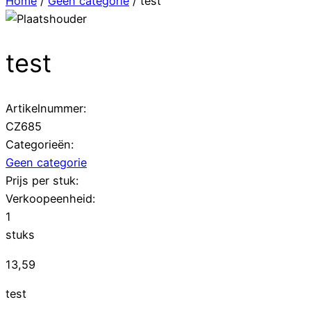
Home
/
Geen categorie
/ test
test
Artikelnummer:
CZ685
Categorieën:
Geen categorie
Prijs per stuk:
Verkoopeenheid:
1
stuks
13,59
test