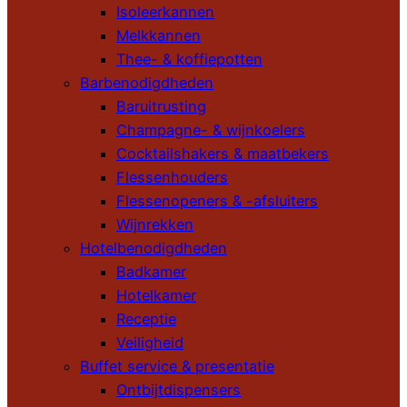
Isoleerkannen
Melkkannen
Thee- & koffiepotten
Barbenodigdheden
Baruitrusting
Champagne- & wijnkoelers
Cocktailshakers & maatbekers
Flessenhouders
Flessenopeners & -afsluiters
Wijnrekken
Hotelbenodigdheden
Badkamer
Hotelkamer
Receptie
Veiligheid
Buffet service & presentatie
Ontbijtdispensers