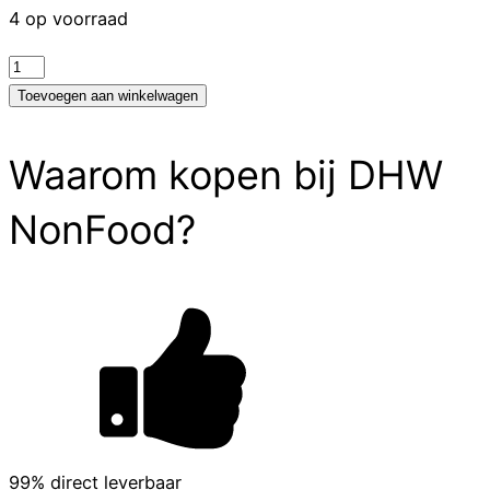
4 op voorraad
test
aantal
Toevoegen aan winkelwagen
Waarom kopen bij DHW
NonFood?
99% direct leverbaar