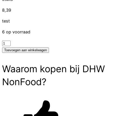
8,39
test
6 op voorraad
test
aantal
Toevoegen aan winkelwagen
Waarom kopen bij DHW
NonFood?