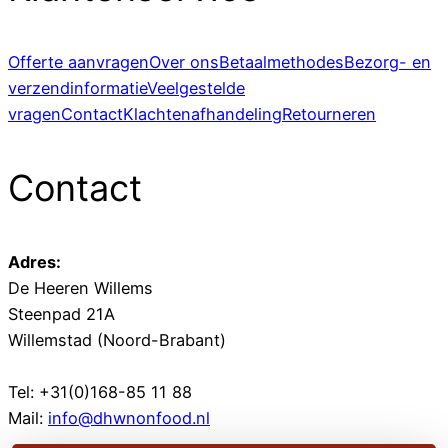
Offerte aanvragen
Over ons
Betaalmethodes
Bezorg- en
verzendinformatie
Veelgestelde
vragen
Contact
Klachtenafhandeling
Retourneren
Contact
Adres:
De Heeren Willems
Steenpad 21A
Willemstad (Noord-Brabant)
Tel: +31(0)168-85 11 88
Mail:
info@dhwnonfood.nl