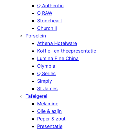
Q Authentic
Q RAW
Stoneheart
Churchill
Porselein
Athena Hotelware
Koffie- en theepresentatie
Lumina Fine China
Olympia
Q Series
Simply
St James
Tafelgerei
Melamine
Olie & azijn
Peper & zout
Presentatie