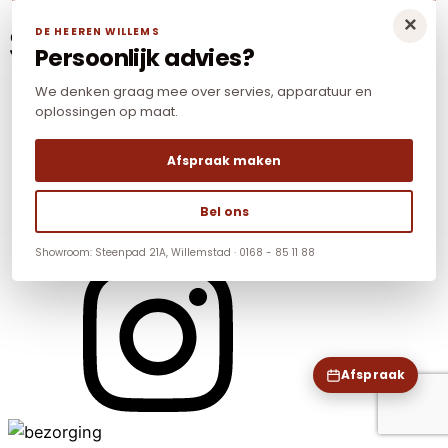
×
Social Media
DE HEEREN WILLEMS
Persoonlijk advies?
We denken graag mee over servies, apparatuur en
oplossingen op maat.
Afspraak maken
Bel ons
Showroom: Steenpad 21A, Willemstad · 0168 - 85 11 88
Afspraak