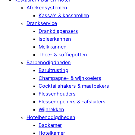
Afrekensystemen
Kassa's & kassarollen
Drankservice
Drankdispensers
Isoleerkannen
Melkkannen
Thee- & koffiepotten
Barbenodigdheden
Baruitrusting
Champagne- & wijnkoelers
Cocktailshakers & maatbekers
Flessenhouders
Flessenopeners & -afsluiters
Wijnrekken
Hotelbenodigdheden
Badkamer
Hotelkamer