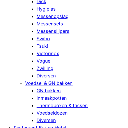
Dick
Hygiplas
Messenopslag
Messensets
Messenslijpers
Swibo
Tsuki
Victorinox
Vogue
Zwilling
Diversen
Voedsel & GN bakken
GN bakken
Inmaakpotten
Thermoboxen & tassen
Voedseldozen
Diversen
Restaurant Bar en Hotel