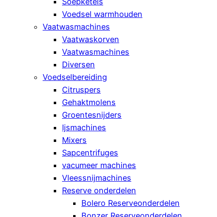
Soepketels
Voedsel warmhouden
Vaatwasmachines
Vaatwaskorven
Vaatwasmachines
Diversen
Voedselbereiding
Citruspers
Gehaktmolens
Groentesnijders
Ijsmachines
Mixers
Sapcentrifuges
vacumeer machines
Vleessnijmachines
Reserve onderdelen
Bolero Reserveonderdelen
Bonzer Reserveonderdelen