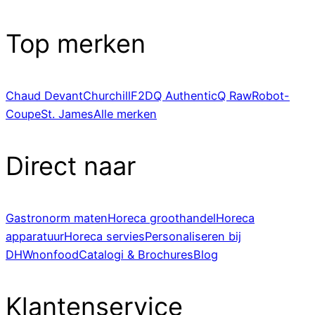
Top merken
Chaud Devant
Churchill
F2D
Q Authentic
Q Raw
Robot-
Coupe
St. James
Alle merken
Direct naar
Gastronorm maten
Horeca groothandel
Horeca
apparatuur
Horeca servies
Personaliseren bij
DHWnonfood
Catalogi & Brochures
Blog
Klantenservice