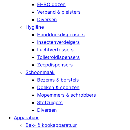
EHBO dozen
Verband & pleisters
Diversen
Hygiëne
Handdoekdispensers
Insectenverdelgers
Luchtverfrissers
Toiletroldispensers
Zeepdispensers
Schoonmaak
Bezems & borstels
Doeken & sponzen
Mopemmers & schrobbers
Stofzuigers
Diversen
Apparatuur
Bak- & kookapparatuur