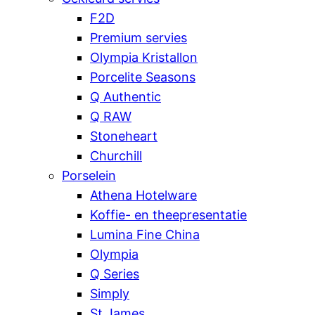
F2D
Premium servies
Olympia Kristallon
Porcelite Seasons
Q Authentic
Q RAW
Stoneheart
Churchill
Porselein
Athena Hotelware
Koffie- en theepresentatie
Lumina Fine China
Olympia
Q Series
Simply
St James