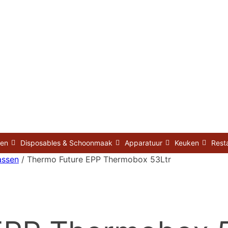
nen
Disposables & Schoonmaak
Apparatuur
Keuken
Rest
assen
/ Thermo Future EPP Thermobox 53Ltr