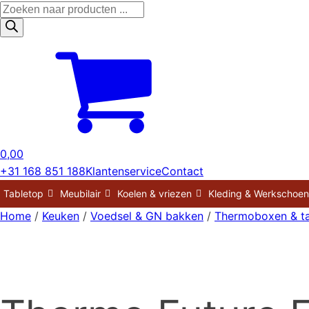
Producten
zoeken
0,00
+31 168 851 188
Klantenservice
Contact
Tabletop
Meubilair
Koelen & vriezen
Kleding & Werkschoe
Home
/
Keuken
/
Voedsel & GN bakken
/
Thermoboxen & t