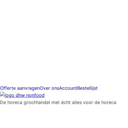
prijs
Gratis
verzending
vanaf
€225
Offerte aanvragen
Over ons
Account
Bestellijst
De horeca groothandel met écht alles voor de horeca