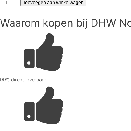
Thermo
Toevoegen aan winkelwagen
Future
EPP
Waarom kopen bij DHW N
Thermobox
53Ltr
aantal
99% direct leverbaar