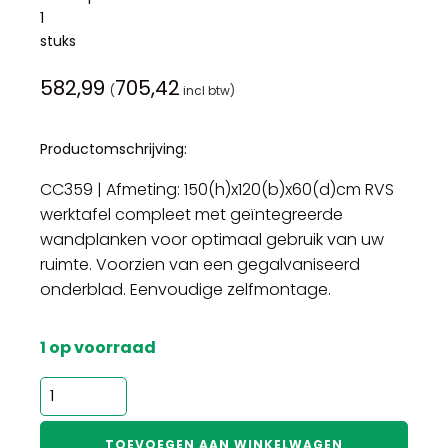
1
stuks
582,99
705,42
(
incl btw)
Productomschrijving:
CC359 | Afmeting: 150(h)x120(b)x60(d)cm RVS
werktafel compleet met geïntegreerde
wandplanken voor optimaal gebruik van uw
ruimte. Voorzien van een gegalvaniseerd
onderblad. Eenvoudige zelfmontage.
1 op voorraad
Vogue
RVS
werktafel
TOEVOEGEN AAN WINKELWAGEN