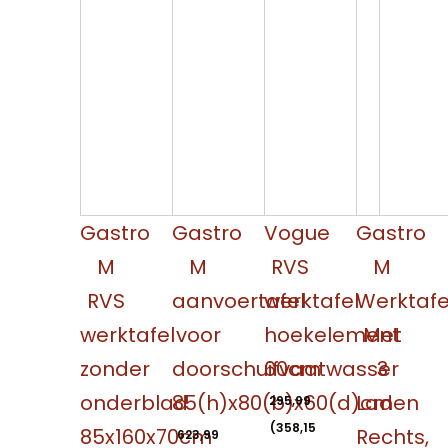
Gastro
Gastro
Vogue
Gastro
M
M
RVS
M
RVS
aanvoertafel
werktafel
Werktafe
werktafel
voor
hoekelement
Met
zonder
doorschuifvaatwasser
60cm
3
onderblad
85(h)x80(b)x60(d)cm
Laden
295,99
(
358,15
85x160x70cm
Rechts,
623,99