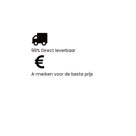
99% Direct leverbaar
99%
Direct
leverbaar
A-merken voor de beste prijs
A-
merken
voor de
beste
prijs