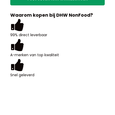
met
wandplanken
120cm
Waarom kopen bij DHW NonFood?
aantal
99% direct leverbaar
A-merken van top kwaliteit
Snel geleverd