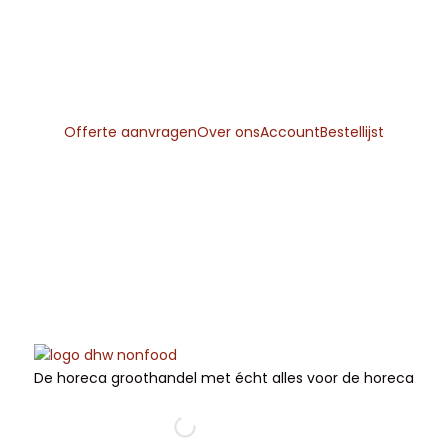
Gratis
verzending
vanaf
€225
Offerte aanvragen
Over ons
Account
Bestellijst
De horeca groothandel met écht alles voor de horeca