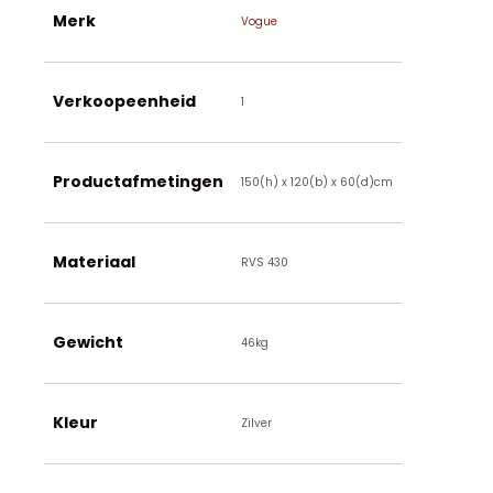
Merk
Vogue
Verkoopeenheid
1
Productafmetingen
150(h) x 120(b) x 60(d)cm
Materiaal
RVS 430
Gewicht
46kg
Kleur
Zilver