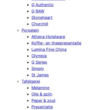
Q Authentic
Q RAW
Stoneheart
Churchill
Porselein
Athena Hotelware
Koffie- en theepresentatie
Lumina Fine China
Olympia
Q Series
Simply
St James
Tafelgerei
Melamine
Olie & azijn
Peper & zout
Presentatie