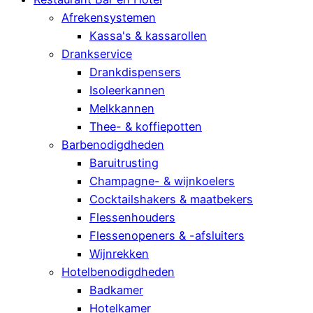
Afrekensystemen
Kassa's & kassarollen
Drankservice
Drankdispensers
Isoleerkannen
Melkkannen
Thee- & koffiepotten
Barbenodigdheden
Baruitrusting
Champagne- & wijnkoelers
Cocktailshakers & maatbekers
Flessenhouders
Flessenopeners & -afsluiters
Wijnrekken
Hotelbenodigdheden
Badkamer
Hotelkamer