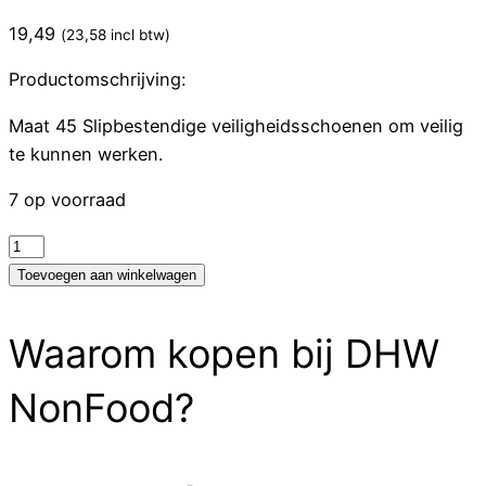
19,49
(
23,58
incl btw)
Productomschrijving:
Maat 45 Slipbestendige veiligheidsschoenen om veilig
te kunnen werken.
7 op voorraad
Nisbets
Essentials
Toevoegen aan winkelwagen
unisex
veiligheidsschoenen
Waarom kopen bij DHW
zwart
45
NonFood?
aantal