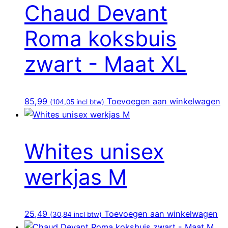
Chaud Devant
Roma koksbuis
zwart - Maat XL
85,99
Toevoegen aan winkelwagen
(
104,05
incl btw)
Whites unisex
werkjas M
25,49
Toevoegen aan winkelwagen
(
30,84
incl btw)