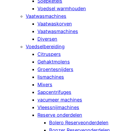
Soepketels
Voedsel warmhouden
Vaatwasmachines
Vaatwaskorven
Vaatwasmachines
Diversen
Voedselbereiding
Citruspers
Gehaktmolens
Groentesnijders
Ijsmachines
Mixers
Sapcentrifuges
vacumeer machines
Vleessnijmachines
Reserve onderdelen
Bolero Reserveonderdelen
Bonzer Reserveonderdelen