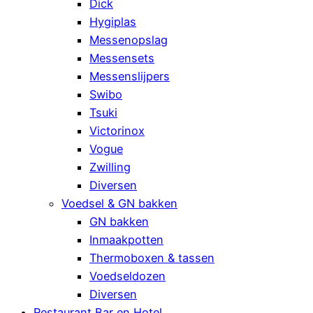
Dick
Hygiplas
Messenopslag
Messensets
Messenslijpers
Swibo
Tsuki
Victorinox
Vogue
Zwilling
Diversen
Voedsel & GN bakken
GN bakken
Inmaakpotten
Thermoboxen & tassen
Voedseldozen
Diversen
Restaurant Bar en Hotel