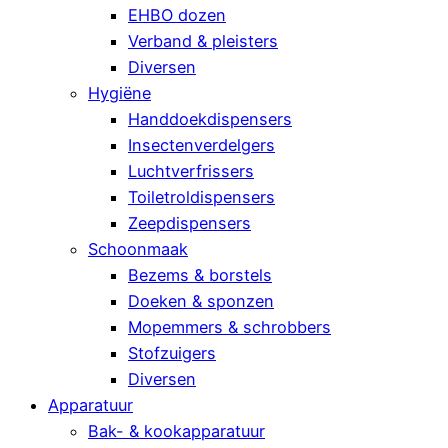
EHBO dozen
Verband & pleisters
Diversen
Hygiëne
Handdoekdispensers
Insectenverdelgers
Luchtverfrissers
Toiletroldispensers
Zeepdispensers
Schoonmaak
Bezems & borstels
Doeken & sponzen
Mopemmers & schrobbers
Stofzuigers
Diversen
Apparatuur
Bak- & kookapparatuur