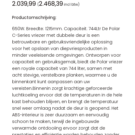
2.039,99
2.468,39
(
incl btw)
Productomschrijving:
650W. Breedte: 1215mm. Capaciteit: 744Ltr De Polar
C-Series vriezer met dubbele deur is een
betrouwbare en gebruiksvriendelijke oplossing
voor het opslaan van diepvriesproducten in
minder veeleisende omgevingen. Ontworpen voor
capaciteit en gebruiksgemak, biedt de Polar vriezer
een royale capaciteit van 744 liter, samen met
acht stevige, verstelbare planken, waarmee u de
binnenkant kunt aanpassen aan uw
vereisten.Binnenin zorgt krachtige geforceerde
luchtkoeling ervoor dat de temperaturen in de hele
kast behouden blijven, en brengt de temperatuur
snel weer omlaag nadat de deur is geopend. Het
ABS-interieur is zeer duurzaam en eenvoudig
schoon te maken, terwijl de ingebouwde
verwarmde ontdooiing ervoor zorgt dat de
prestaties en efficiëntie worden behouden zonder