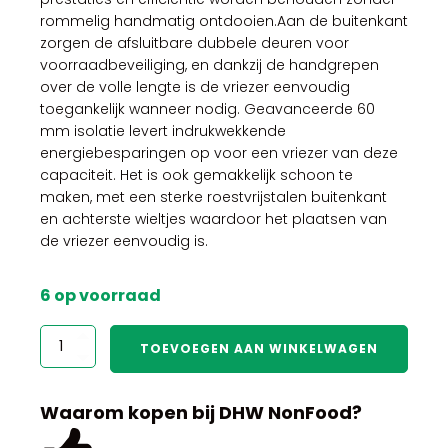
rommelig handmatig ontdooien.Aan de buitenkant
zorgen de afsluitbare dubbele deuren voor
voorraadbeveiliging, en dankzij de handgrepen
over de volle lengte is de vriezer eenvoudig
toegankelijk wanneer nodig. Geavanceerde 60
mm isolatie levert indrukwekkende
energiebesparingen op voor een vriezer van deze
capaciteit. Het is ook gemakkelijk schoon te
maken, met een sterke roestvrijstalen buitenkant
en achterste wieltjes waardoor het plaatsen van
de vriezer eenvoudig is.
6 op voorraad
Polar
TOEVOEGEN AAN WINKELWAGEN
C-
Series
Vriezer
Waarom kopen bij DHW NonFood?
Met
Dubbele