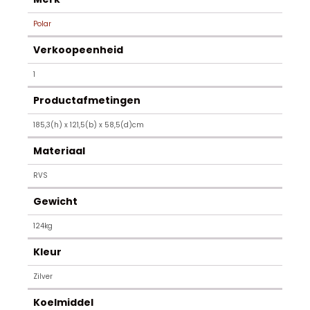
Polar
Verkoopeenheid
1
Productafmetingen
185,3(h) x 121,5(b) x 58,5(d)cm
Materiaal
RVS
Gewicht
124kg
Kleur
Zilver
Koelmiddel