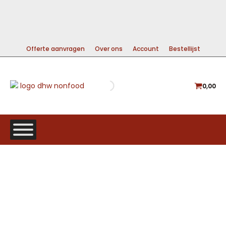
99% DIRECT LEVERBAAR
A-MERKEN VOOR DE BESTE PRIJS
GRATIS VERZENDING VANAF €225
Offerte aanvragen
Over ons
Account
Bestellijst
0,00