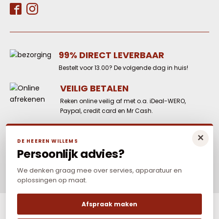
99% DIRECT LEVERBAAR
Bestelt voor 13.00? De volgende dag in huis!
VEILIG BETALEN
Reken online veilig af met o.a. iDeal-WERO,
Paypal, credit card en Mr Cash.
LAAGSTE PRIJS
×
DE HEEREN WILLEMS
Elders goedkoper? Neem dan contact met
Persoonlijk advies?
ons op.
We denken graag mee over servies, apparatuur en
oplossingen op maat.
Afspraak maken