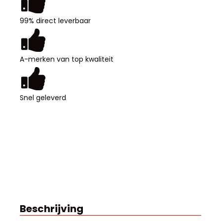
Deur
Roestvrij
99% direct leverbaar
Staal
aantal
A-merken van top kwaliteit
Snel geleverd
Beschrijving