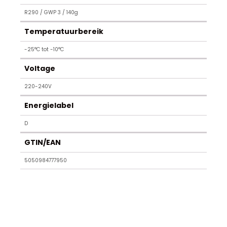
R290 / GWP 3 / 140g
Temperatuurbereik
-25°C tot -10°C
Voltage
220-240V
Energielabel
D
GTIN/EAN
5050984777950