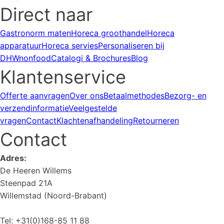
Direct naar
Gastronorm maten
Horeca groothandel
Horeca
apparatuur
Horeca servies
Personaliseren bij
DHWnonfood
Catalogi & Brochures
Blog
Klantenservice
Offerte aanvragen
Over ons
Betaalmethodes
Bezorg- en
verzendinformatie
Veelgestelde
vragen
Contact
Klachtenafhandeling
Retourneren
Contact
Adres:
De Heeren Willems
Steenpad 21A
Willemstad (Noord-Brabant)
Tel: +31(0)168-85 11 88