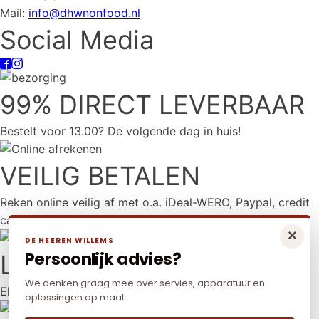
Mail:
info@dhwnonfood.nl
Social Media
99% DIRECT LEVERBAAR
Bestelt voor 13.00? De volgende dag in huis!
VEILIG BETALEN
Reken online veilig af met o.a. iDeal-WERO, Paypal, credit
card en Mr Cash.
×
DE HEEREN WILLEMS
Persoonlijk advies?
LAAGSTE PRIJS
We denken graag mee over servies, apparatuur en
Elders goedkoper? Neem dan contact met ons op.
oplossingen op maat.