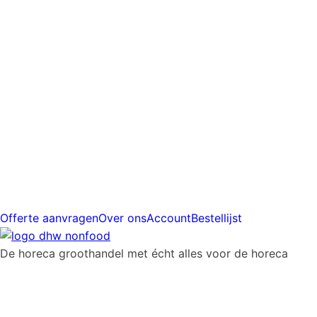
prijs
Gratis
verzending
vanaf
€225
Offerte aanvragen
Over ons
Account
Bestellijst
De horeca groothandel met écht alles voor de horeca