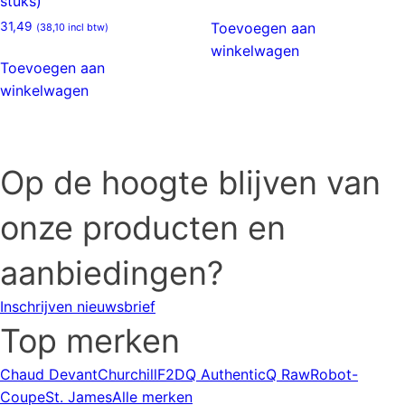
stuks)
Toevoegen aan
31,49
(
38,10
incl btw)
winkelwagen
Toevoegen aan
winkelwagen
Op de hoogte blijven van
onze producten en
aanbiedingen?
Inschrijven nieuwsbrief
Top merken
Chaud Devant
Churchill
F2D
Q Authentic
Q Raw
Robot-
Coupe
St. James
Alle merken