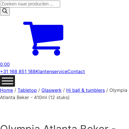
Producten
zoeken
0,00
+31 168 851 188
Klantenservice
Contact
Home
/
Tabletop
/
Glaswerk
/
Hi ball & tumblers
/ Olympia
Atlanta Beker - 410ml (12 stuks)