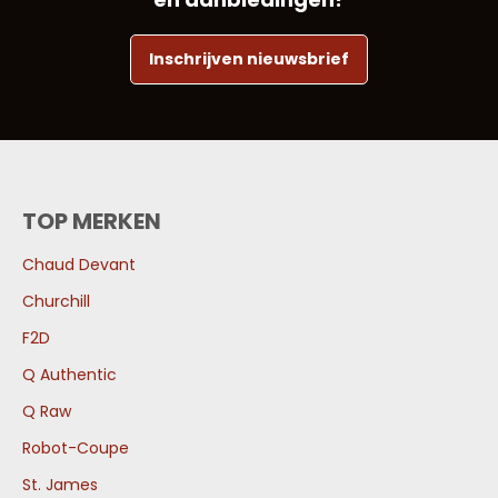
Inschrijven nieuwsbrief
TOP MERKEN
Chaud Devant
Churchill
F2D
Q Authentic
Q Raw
Robot-Coupe
St. James