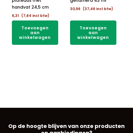
plateaus met
gehamerd 43 ml
handvat 24,5 cm
30,96
(
37,46
incl btw)
6,31
(
7,64
incl btw)
Toevoegen
Toevoegen
aan
aan
winkelwagen
winkelwagen
Op de hoogte blijven van onze producten
en aanbiedingen?