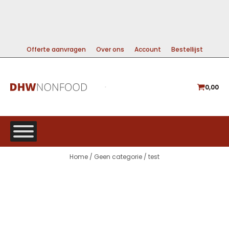
99% DIRECT LEVERBAAR
A-MERKEN VOOR DE BESTE PRIJS
GRATIS VERZENDING VANAF €225
Offerte aanvragen
Over ons
Account
Bestellijst
0,00
Home
/
Geen categorie
/ test