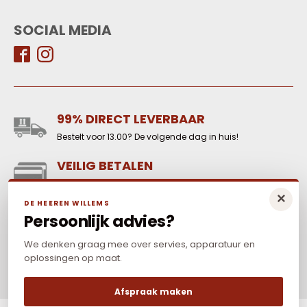
SOCIAL MEDIA
99% DIRECT LEVERBAAR
Bestelt voor 13.00? De volgende dag in huis!
VEILIG BETALEN
Reken online veilig af met o.a. iDeal-WERO, Paypal,
×
credit card en Mr Cash.
DE HEEREN WILLEMS
Persoonlijk advies?
LAAGSTE PRIJS
Elders goedkoper? Neem dan contact met ons op.
We denken graag mee over servies, apparatuur en
oplossingen op maat.
Afspraak maken