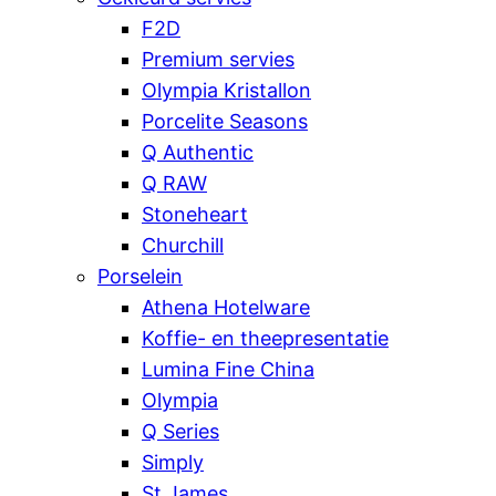
F2D
Premium servies
Olympia Kristallon
Porcelite Seasons
Q Authentic
Q RAW
Stoneheart
Churchill
Porselein
Athena Hotelware
Koffie- en theepresentatie
Lumina Fine China
Olympia
Q Series
Simply
St James