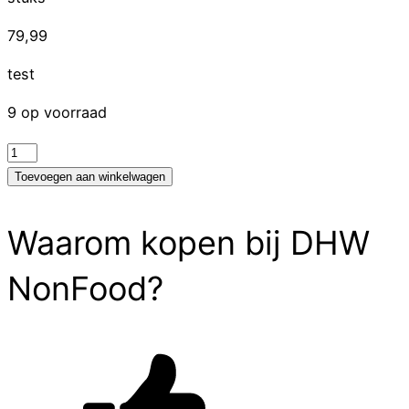
79,99
test
9 op voorraad
test
aantal
Toevoegen aan winkelwagen
Waarom kopen bij DHW
NonFood?