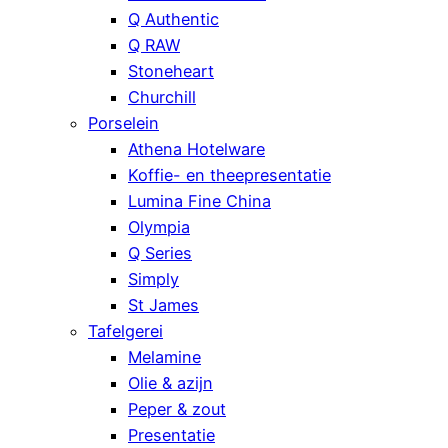
Q Authentic
Q RAW
Stoneheart
Churchill
Porselein
Athena Hotelware
Koffie- en theepresentatie
Lumina Fine China
Olympia
Q Series
Simply
St James
Tafelgerei
Melamine
Olie & azijn
Peper & zout
Presentatie