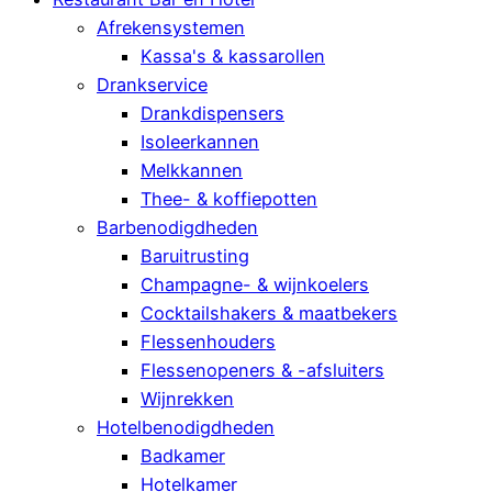
Afrekensystemen
Kassa's & kassarollen
Drankservice
Drankdispensers
Isoleerkannen
Melkkannen
Thee- & koffiepotten
Barbenodigdheden
Baruitrusting
Champagne- & wijnkoelers
Cocktailshakers & maatbekers
Flessenhouders
Flessenopeners & -afsluiters
Wijnrekken
Hotelbenodigdheden
Badkamer
Hotelkamer