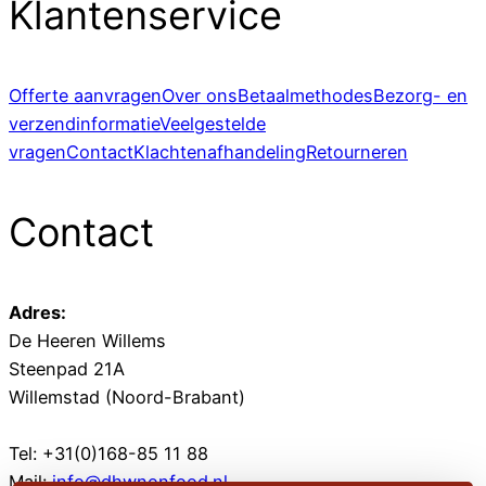
Klantenservice
Offerte aanvragen
Over ons
Betaalmethodes
Bezorg- en
verzendinformatie
Veelgestelde
vragen
Contact
Klachtenafhandeling
Retourneren
Contact
Adres:
De Heeren Willems
Steenpad 21A
Willemstad (Noord-Brabant)
Tel: +31(0)168-85 11 88
Mail:
info@dhwnonfood.nl