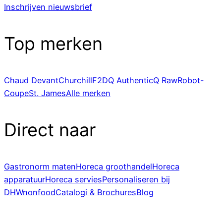
Inschrijven nieuwsbrief
Top merken
Chaud Devant
Churchill
F2D
Q Authentic
Q Raw
Robot-
Coupe
St. James
Alle merken
Direct naar
Gastronorm maten
Horeca groothandel
Horeca
apparatuur
Horeca servies
Personaliseren bij
DHWnonfood
Catalogi & Brochures
Blog