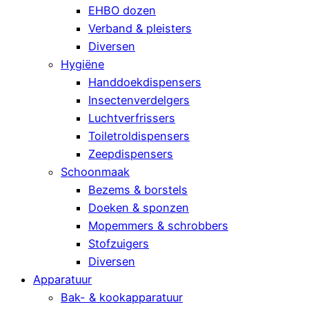
EHBO dozen
Verband & pleisters
Diversen
Hygiëne
Handdoekdispensers
Insectenverdelgers
Luchtverfrissers
Toiletroldispensers
Zeepdispensers
Schoonmaak
Bezems & borstels
Doeken & sponzen
Mopemmers & schrobbers
Stofzuigers
Diversen
Apparatuur
Bak- & kookapparatuur