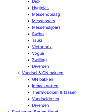
Dick
Hygiplas
Messenopslag
Messensets
Messenslijpers
Swibo
Tsuki
Victorinox
Vogue
Zwilling
Diversen
Voedsel & GN bakken
GN bakken
Inmaakpotten
Thermoboxen & tassen
Voedseldozen
Diversen
Restaurant Bar en Hotel