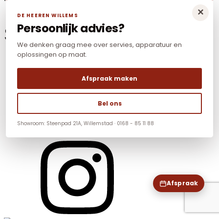
×
DE HEEREN WILLEMS
Persoonlijk advies?
Social Media
We denken graag mee over servies, apparatuur en
oplossingen op maat.
Afspraak maken
Bel ons
Showroom: Steenpad 21A, Willemstad · 0168 - 85 11 88
Afspraak