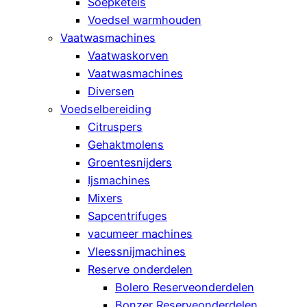
Soepketels
Voedsel warmhouden
Vaatwasmachines
Vaatwaskorven
Vaatwasmachines
Diversen
Voedselbereiding
Citruspers
Gehaktmolens
Groentesnijders
Ijsmachines
Mixers
Sapcentrifuges
vacumeer machines
Vleessnijmachines
Reserve onderdelen
Bolero Reserveonderdelen
Bonzer Reserveonderdelen