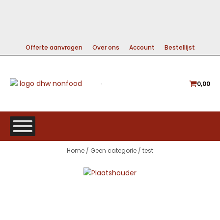
99% DIRECT LEVERBAAR
A-MERKEN VOOR DE BESTE PRIJS
GRATIS VERZENDING VANAF €225
Offerte aanvragen
Over ons
Account
Bestellijst
0,00
Home
/
Geen categorie
/ test