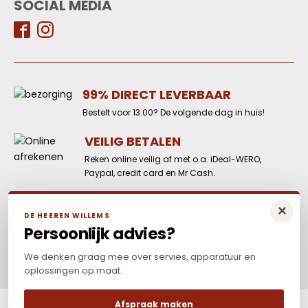
SOCIAL MEDIA
99% DIRECT LEVERBAAR
Bestelt voor 13.00? De volgende dag in huis!
VEILIG BETALEN
Reken online veilig af met o.a. iDeal-WERO,
Paypal, credit card en Mr Cash.
LAAGSTE PRIJS
×
DE HEEREN WILLEMS
Elders goedkoper? Neem dan contact met
Persoonlijk advies?
ons op.
We denken graag mee over servies, apparatuur en
oplossingen op maat.
Afspraak maken