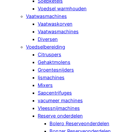
Soepketels
Voedsel warmhouden
Vaatwasmachines
Vaatwaskorven
Vaatwasmachines
Diversen
Voedselbereiding
Citruspers
Gehaktmolens
Groentesnijders
Ijsmachines
Mixers
Sapcentrifuges
vacumeer machines
Vleessnijmachines
Reserve onderdelen
Bolero Reserveonderdelen
Bonzer Reserveonderdelen