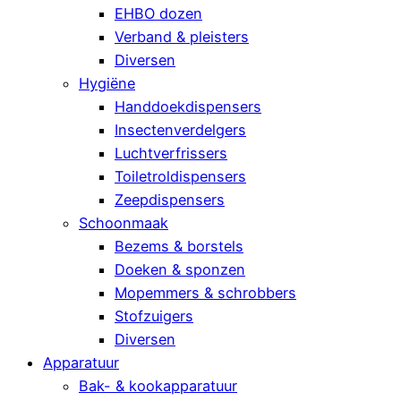
EHBO dozen
Verband & pleisters
Diversen
Hygiëne
Handdoekdispensers
Insectenverdelgers
Luchtverfrissers
Toiletroldispensers
Zeepdispensers
Schoonmaak
Bezems & borstels
Doeken & sponzen
Mopemmers & schrobbers
Stofzuigers
Diversen
Apparatuur
Bak- & kookapparatuur