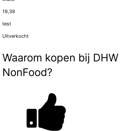
19,39
test
Uitverkocht
Waarom kopen bij DHW
NonFood?