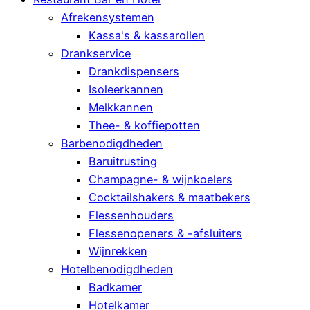
Afrekensystemen
Kassa's & kassarollen
Drankservice
Drankdispensers
Isoleerkannen
Melkkannen
Thee- & koffiepotten
Barbenodigdheden
Baruitrusting
Champagne- & wijnkoelers
Cocktailshakers & maatbekers
Flessenhouders
Flessenopeners & -afsluiters
Wijnrekken
Hotelbenodigdheden
Badkamer
Hotelkamer