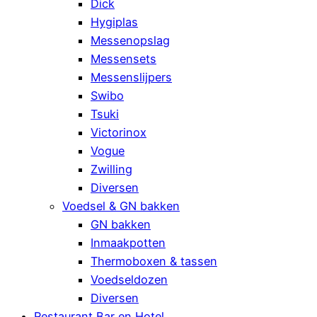
Dick
Hygiplas
Messenopslag
Messensets
Messenslijpers
Swibo
Tsuki
Victorinox
Vogue
Zwilling
Diversen
Voedsel & GN bakken
GN bakken
Inmaakpotten
Thermoboxen & tassen
Voedseldozen
Diversen
Restaurant Bar en Hotel