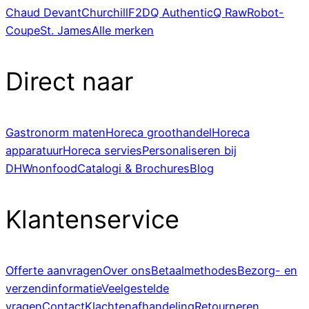
Chaud Devant
Churchill
F2D
Q Authentic
Q Raw
Robot-
Coupe
St. James
Alle merken
Direct naar
Gastronorm maten
Horeca groothandel
Horeca
apparatuur
Horeca servies
Personaliseren bij
DHWnonfood
Catalogi & Brochures
Blog
Klantenservice
Offerte aanvragen
Over ons
Betaalmethodes
Bezorg- en
verzendinformatie
Veelgestelde
vragen
Contact
Klachtenafhandeling
Retourneren