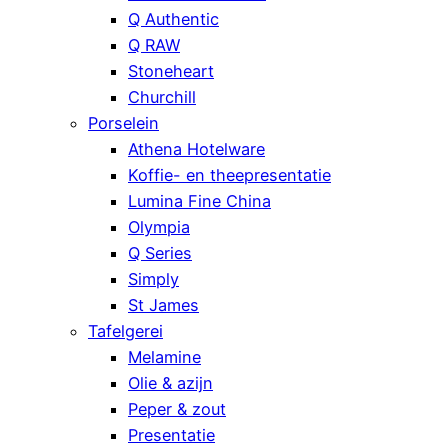
Q Authentic
Q RAW
Stoneheart
Churchill
Porselein
Athena Hotelware
Koffie- en theepresentatie
Lumina Fine China
Olympia
Q Series
Simply
St James
Tafelgerei
Melamine
Olie & azijn
Peper & zout
Presentatie