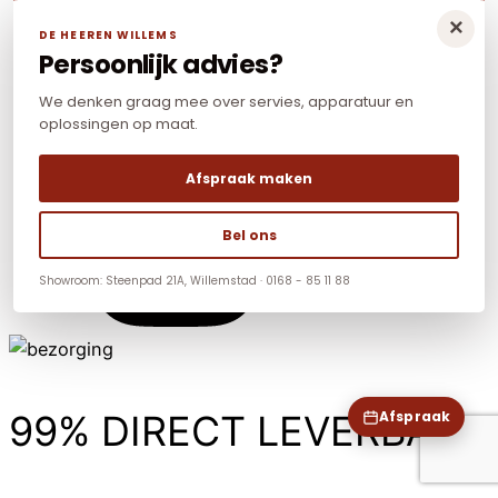
×
DE HEEREN WILLEMS
Persoonlijk advies?
We denken graag mee over servies, apparatuur en
oplossingen op maat.
Afspraak maken
Bel ons
Showroom: Steenpad 21A, Willemstad · 0168 - 85 11 88
99% DIRECT LEVERBAAR
Afspraak