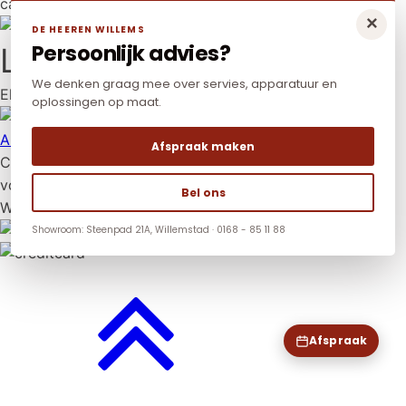
card en Mr Cash.
×
DE HEEREN WILLEMS
Persoonlijk advies?
LAAGSTE PRIJS
We denken graag mee over servies, apparatuur en
Elders goedkoper? Neem dan contact met ons op.
oplossingen op maat.
Algemene voorwaarden
|
Privacy policy
|
Cookies
Afspraak maken
Copyright © 2026 De Heeren Willems. Alle rechten
voorbehouden.
Bel ons
Website:
YZCommunicatie
Showroom: Steenpad 21A, Willemstad · 0168 - 85 11 88
Afspraak