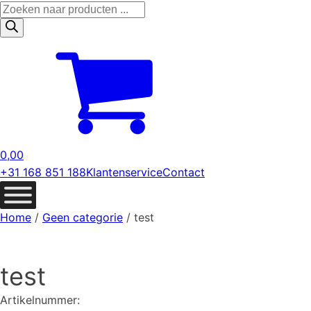
Producten
zoeken
0,00
+31 168 851 188
Klantenservice
Contact
Home
/
Geen categorie
/ test
test
Artikelnummer: