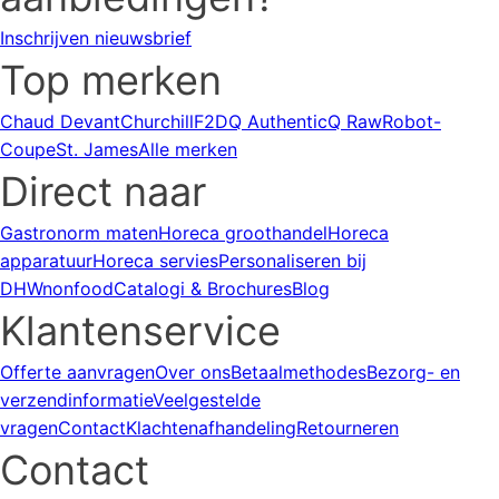
Inschrijven nieuwsbrief
Top merken
Chaud Devant
Churchill
F2D
Q Authentic
Q Raw
Robot-
Coupe
St. James
Alle merken
Direct naar
Gastronorm maten
Horeca groothandel
Horeca
apparatuur
Horeca servies
Personaliseren bij
DHWnonfood
Catalogi & Brochures
Blog
Klantenservice
Offerte aanvragen
Over ons
Betaalmethodes
Bezorg- en
verzendinformatie
Veelgestelde
vragen
Contact
Klachtenafhandeling
Retourneren
Contact