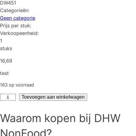
DW451
Categorieën:
Geen categorie
Prijs per stuk:
Verkoopeenheid:
1
stuks
16,69
test
163 op voorraad
test
Toevoegen aan winkelwagen
aantal
Waarom kopen bij DHW
NonFood?