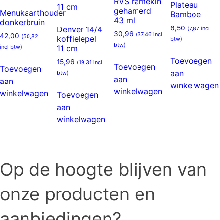
RVS ramekin
Plateau
gehamerd
Menukaarthouder
Bamboe
43 ml
donkerbruin
6,50
Denver 14/4
(
7,87
incl
30,96
(
37,46
incl
42,00
(
50,82
koffielepel
btw)
btw)
incl btw)
11 cm
Toevoegen
15,96
(
19,31
incl
Toevoegen
Toevoegen
aan
btw)
aan
aan
winkelwagen
winkelwagen
winkelwagen
Toevoegen
aan
winkelwagen
Op de hoogte blijven van
onze producten en
aanbiedingen?