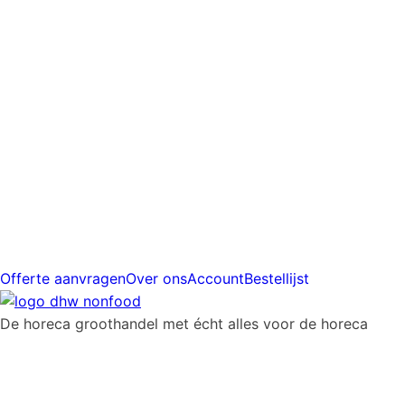
prijs
Gratis
verzending
vanaf
€225
Offerte aanvragen
Over ons
Account
Bestellijst
De horeca groothandel met écht alles voor de horeca