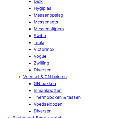
Dick
Hygiplas
Messenopslag
Messensets
Messenslijpers
Swibo
Tsuki
Victorinox
Vogue
Zwilling
Diversen
Voedsel & GN bakken
GN bakken
Inmaakpotten
Thermoboxen & tassen
Voedseldozen
Diversen
Restaurant Bar en Hotel