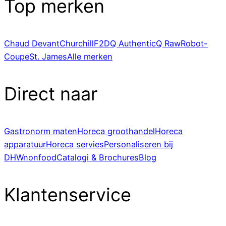
Top merken
Chaud Devant
Churchill
F2D
Q Authentic
Q Raw
Robot-
Coupe
St. James
Alle merken
Direct naar
Gastronorm maten
Horeca groothandel
Horeca
apparatuur
Horeca servies
Personaliseren bij
DHWnonfood
Catalogi & Brochures
Blog
Klantenservice