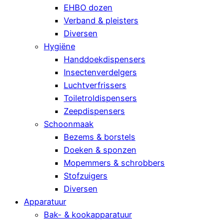
EHBO dozen
Verband & pleisters
Diversen
Hygiëne
Handdoekdispensers
Insectenverdelgers
Luchtverfrissers
Toiletroldispensers
Zeepdispensers
Schoonmaak
Bezems & borstels
Doeken & sponzen
Mopemmers & schrobbers
Stofzuigers
Diversen
Apparatuur
Bak- & kookapparatuur