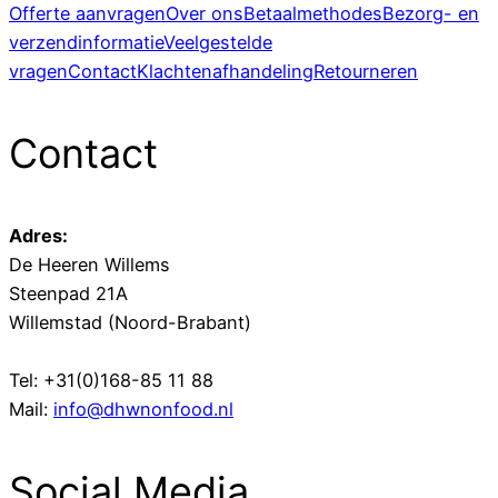
Offerte aanvragen
Over ons
Betaalmethodes
Bezorg- en
verzendinformatie
Veelgestelde
vragen
Contact
Klachtenafhandeling
Retourneren
Contact
Adres:
De Heeren Willems
Steenpad 21A
Willemstad (Noord-Brabant)
Tel: +31(0)168-85 11 88
Mail:
info@dhwnonfood.nl
Social Media