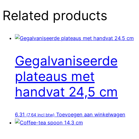
Related products
Gegalvaniseerde
plateaus met
handvat 24,5 cm
6,31
Toevoegen aan winkelwagen
(
7,64
incl btw)