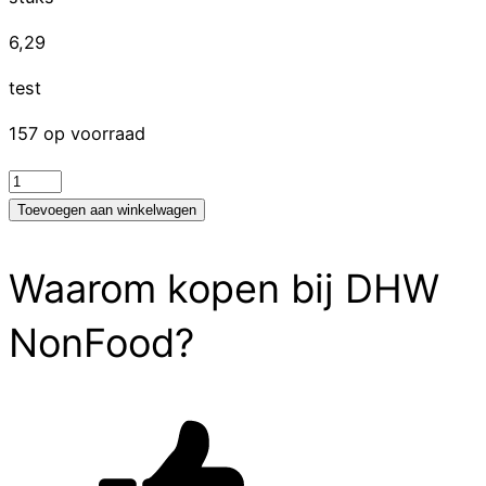
6,29
test
157 op voorraad
test
aantal
Toevoegen aan winkelwagen
Waarom kopen bij DHW
NonFood?