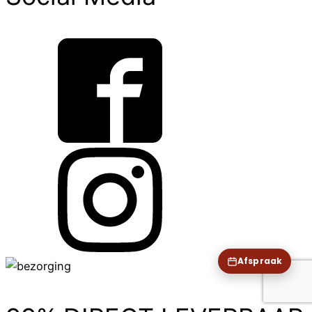
×
DE HEEREN WILLEMS
Persoonlijk advies?
We denken graag mee over servies, apparatuur en
oplossingen op maat.
Afspraak maken
Bel ons
Showroom: Steenpad 21A, Willemstad · 0168 - 85 11 88
Afspraak