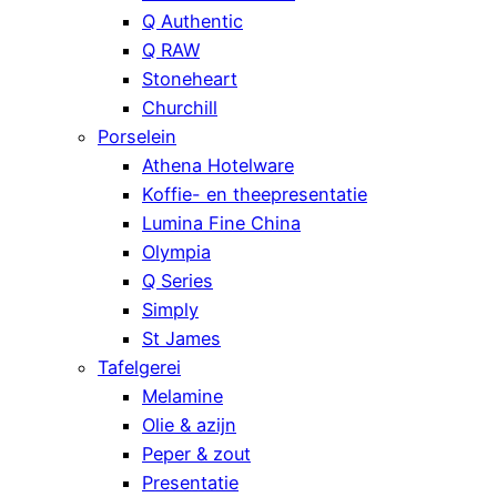
Q Authentic
Q RAW
Stoneheart
Churchill
Porselein
Athena Hotelware
Koffie- en theepresentatie
Lumina Fine China
Olympia
Q Series
Simply
St James
Tafelgerei
Melamine
Olie & azijn
Peper & zout
Presentatie