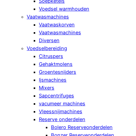
Soepketels
Voedsel warmhouden
Vaatwasmachines
Vaatwaskorven
Vaatwasmachines
Diversen
Voedselbereiding
Citruspers
Gehaktmolens
Groentesnijders
Ijsmachines
Mixers
Sapcentrifuges
vacumeer machines
Vleessnijmachines
Reserve onderdelen
Bolero Reserveonderdelen
Bonzer Reserveonderdelen