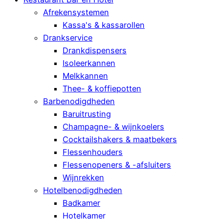
Afrekensystemen
Kassa's & kassarollen
Drankservice
Drankdispensers
Isoleerkannen
Melkkannen
Thee- & koffiepotten
Barbenodigdheden
Baruitrusting
Champagne- & wijnkoelers
Cocktailshakers & maatbekers
Flessenhouders
Flessenopeners & -afsluiters
Wijnrekken
Hotelbenodigdheden
Badkamer
Hotelkamer