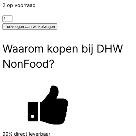
2 op voorraad
test
aantal
Toevoegen aan winkelwagen
Waarom kopen bij DHW
NonFood?
99% direct leverbaar