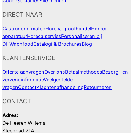
Coupe
St. James
Alle merken
DIRECT NAAR
Gastronorm maten
Horeca groothandel
Horeca
apparatuur
Horeca servies
Personaliseren bij
DHWnonfood
Catalogi & Brochures
Blog
KLANTENSERVICE
Offerte aanvragen
Over ons
Betaalmethodes
Bezorg- en
verzendinformatie
Veelgestelde
vragen
Contact
Klachtenafhandeling
Retourneren
CONTACT
Adres:
De Heeren Willems
Steenpad 21A