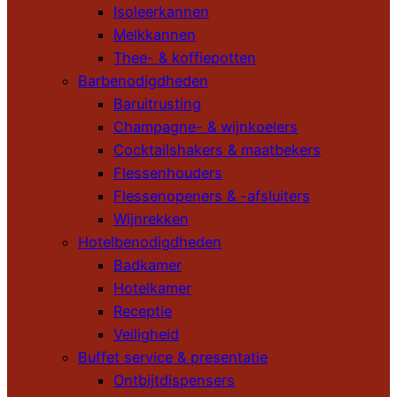
Isoleerkannen
Melkkannen
Thee- & koffiepotten
Barbenodigdheden
Baruitrusting
Champagne- & wijnkoelers
Cocktailshakers & maatbekers
Flessenhouders
Flessenopeners & -afsluiters
Wijnrekken
Hotelbenodigdheden
Badkamer
Hotelkamer
Receptie
Veiligheid
Buffet service & presentatie
Ontbijtdispensers