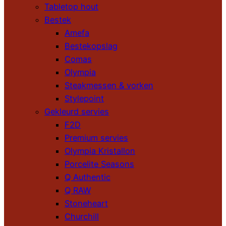
Tabletop hout
Bestek
Amefa
Bestekopslag
Comas
Olympia
Steakmessen & vorken
Stylepoint
Gekleurd servies
F2D
Premium servies
Olympia Kristallon
Porcelite Seasons
Q Authentic
Q RAW
Stoneheart
Churchill