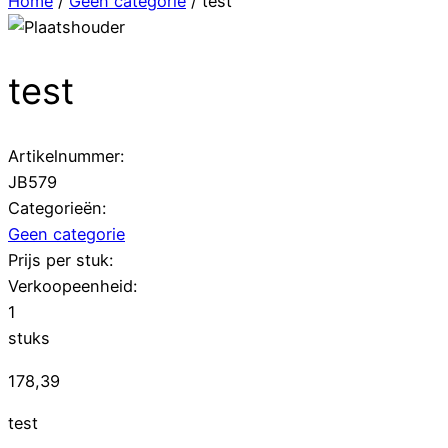
Home
/
Geen categorie
/ test
test
Artikelnummer:
JB579
Categorieën:
Geen categorie
Prijs per stuk:
Verkoopeenheid:
1
stuks
178,39
test