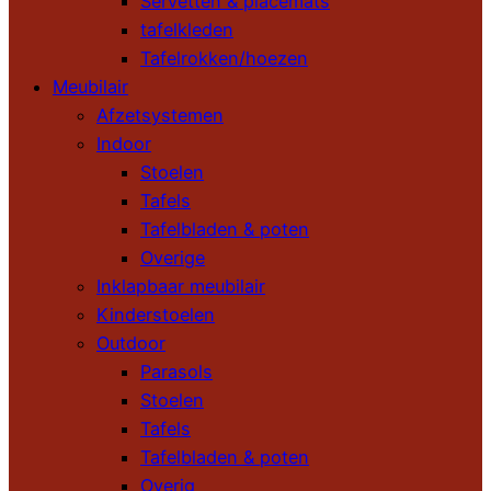
Servetten & placemats
tafelkleden
Tafelrokken/hoezen
Meubilair
Afzetsystemen
Indoor
Stoelen
Tafels
Tafelbladen & poten
Overige
Inklapbaar meubilair
Kinderstoelen
Outdoor
Parasols
Stoelen
Tafels
Tafelbladen & poten
Overig