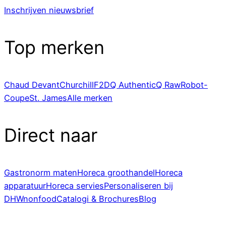
Inschrijven nieuwsbrief
Top merken
Chaud Devant
Churchill
F2D
Q Authentic
Q Raw
Robot-
Coupe
St. James
Alle merken
Direct naar
Gastronorm maten
Horeca groothandel
Horeca
apparatuur
Horeca servies
Personaliseren bij
DHWnonfood
Catalogi & Brochures
Blog