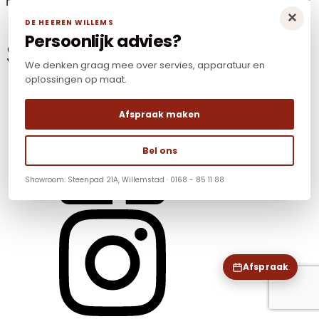
Mail:
info@dhwnonfood.nl
×
DE HEEREN WILLEMS
Persoonlijk advies?
Social Media
We denken graag mee over servies, apparatuur en
oplossingen op maat.
Afspraak maken
Bel ons
Showroom: Steenpad 21A, Willemstad · 0168 - 85 11 88
Afspraak