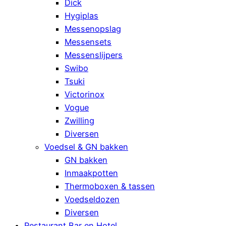
Dick
Hygiplas
Messenopslag
Messensets
Messenslijpers
Swibo
Tsuki
Victorinox
Vogue
Zwilling
Diversen
Voedsel & GN bakken
GN bakken
Inmaakpotten
Thermoboxen & tassen
Voedseldozen
Diversen
Restaurant Bar en Hotel