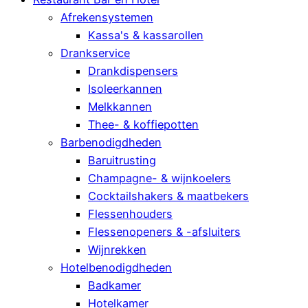
Afrekensystemen
Kassa's & kassarollen
Drankservice
Drankdispensers
Isoleerkannen
Melkkannen
Thee- & koffiepotten
Barbenodigdheden
Baruitrusting
Champagne- & wijnkoelers
Cocktailshakers & maatbekers
Flessenhouders
Flessenopeners & -afsluiters
Wijnrekken
Hotelbenodigdheden
Badkamer
Hotelkamer