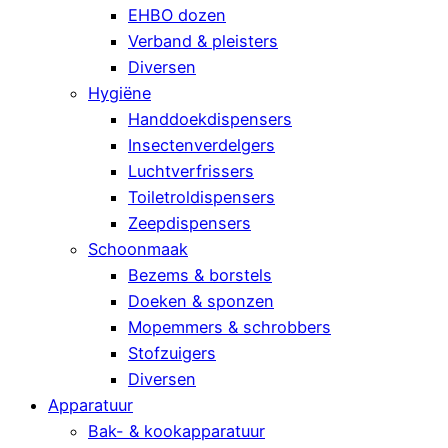
EHBO dozen
Verband & pleisters
Diversen
Hygiëne
Handdoekdispensers
Insectenverdelgers
Luchtverfrissers
Toiletroldispensers
Zeepdispensers
Schoonmaak
Bezems & borstels
Doeken & sponzen
Mopemmers & schrobbers
Stofzuigers
Diversen
Apparatuur
Bak- & kookapparatuur