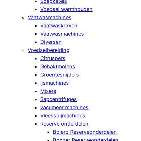
Soepketels
Voedsel warmhouden
Vaatwasmachines
Vaatwaskorven
Vaatwasmachines
Diversen
Voedselbereiding
Citruspers
Gehaktmolens
Groentesnijders
Ijsmachines
Mixers
Sapcentrifuges
vacumeer machines
Vleessnijmachines
Reserve onderdelen
Bolero Reserveonderdelen
Bonzer Reserveonderdelen