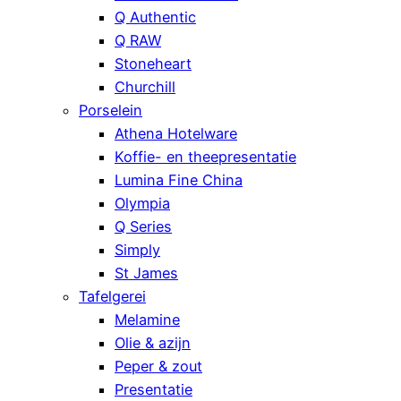
Q Authentic
Q RAW
Stoneheart
Churchill
Porselein
Athena Hotelware
Koffie- en theepresentatie
Lumina Fine China
Olympia
Q Series
Simply
St James
Tafelgerei
Melamine
Olie & azijn
Peper & zout
Presentatie