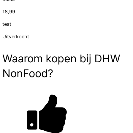
18,99
test
Uitverkocht
Waarom kopen bij DHW
NonFood?