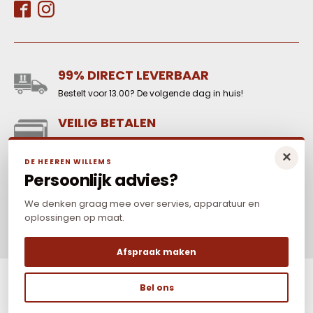
99% DIRECT LEVERBAAR
Bestelt voor 13.00? De volgende dag in huis!
VEILIG BETALEN
Reken online veilig af met o.a. iDeal-WERO, Paypal,
×
credit card en Mr Cash.
DE HEEREN WILLEMS
Persoonlijk advies?
LAAGSTE PRIJS
Elders goedkoper? Neem dan contact met ons op.
We denken graag mee over servies, apparatuur en
oplossingen op maat.
Afspraak maken
Bel ons