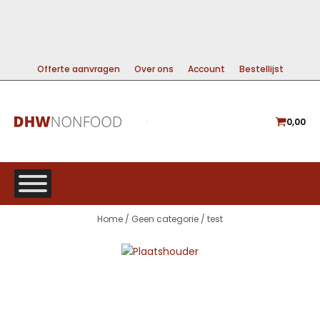
99% DIRECT LEVERBAAR
A-MERKEN VOOR DE BESTE PRIJS
GRATIS VERZENDING VANAF €225
Offerte aanvragen
Over ons
Account
Bestellijst
0,00
Home
/
Geen categorie
/ test