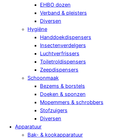
EHBO dozen
Verband & pleisters
Diversen
Hygiëne
Handdoekdispensers
Insectenverdelgers
Luchtverfrissers
Toiletroldispensers
Zeepdispensers
Schoonmaak
Bezems & borstels
Doeken & sponzen
Mopemmers & schrobbers
Stofzuigers
Diversen
Apparatuur
Bak- & kookapparatuur