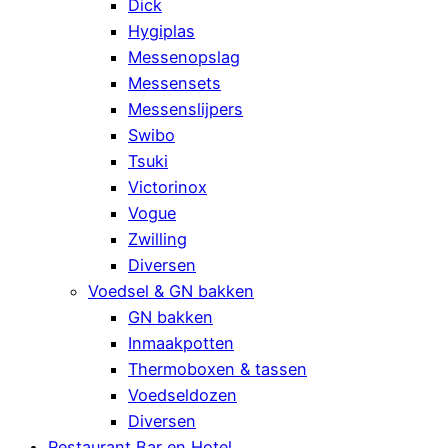
Dick
Hygiplas
Messenopslag
Messensets
Messenslijpers
Swibo
Tsuki
Victorinox
Vogue
Zwilling
Diversen
Voedsel & GN bakken
GN bakken
Inmaakpotten
Thermoboxen & tassen
Voedseldozen
Diversen
Restaurant Bar en Hotel