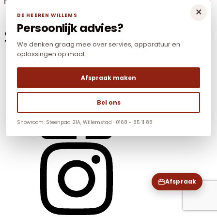
Mail:
info@dhwnonfood.nl
×
DE HEEREN WILLEMS
Persoonlijk advies?
Social Media
We denken graag mee over servies, apparatuur en
oplossingen op maat.
Afspraak maken
Bel ons
Showroom: Steenpad 21A, Willemstad · 0168 - 85 11 88
Afspraak