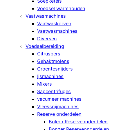
Soepketels
Voedsel warmhouden
Vaatwasmachines
Vaatwaskorven
Vaatwasmachines
Diversen
Voedselbereiding
Citruspers
Gehaktmolens
Groentesnijders
Ijsmachines
Mixers
Sapcentrifuges
vacumeer machines
Vleessnijmachines
Reserve onderdelen
Bolero Reserveonderdelen
Bonzer Reserveonderdelen