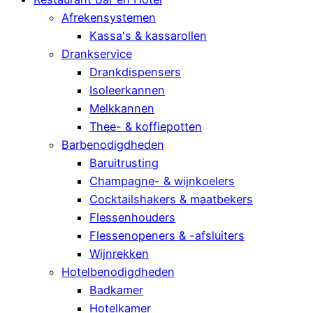
Afrekensystemen
Kassa's & kassarollen
Drankservice
Drankdispensers
Isoleerkannen
Melkkannen
Thee- & koffiepotten
Barbenodigdheden
Baruitrusting
Champagne- & wijnkoelers
Cocktailshakers & maatbekers
Flessenhouders
Flessenopeners & -afsluiters
Wijnrekken
Hotelbenodigdheden
Badkamer
Hotelkamer