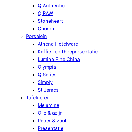
Q Authentic
Q RAW
Stoneheart
Churchill
Porselein
Athena Hotelware
Koffie- en theepresentatie
Lumina Fine China
Olympia
Q Series
Simply
St James
Tafelgerei
Melamine
Olie & azijn
Peper & zout
Presentatie