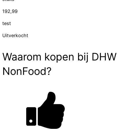
192,99
test
Uitverkocht
Waarom kopen bij DHW
NonFood?