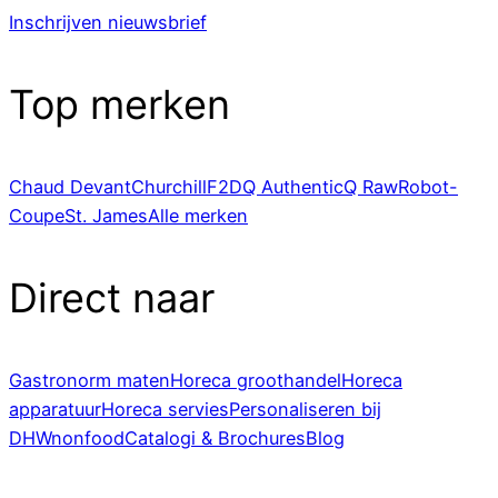
Inschrijven nieuwsbrief
Top merken
Chaud Devant
Churchill
F2D
Q Authentic
Q Raw
Robot-
Coupe
St. James
Alle merken
Direct naar
Gastronorm maten
Horeca groothandel
Horeca
apparatuur
Horeca servies
Personaliseren bij
DHWnonfood
Catalogi & Brochures
Blog