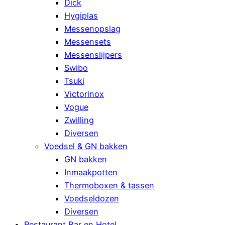
Dick
Hygiplas
Messenopslag
Messensets
Messenslijpers
Swibo
Tsuki
Victorinox
Vogue
Zwilling
Diversen
Voedsel & GN bakken
GN bakken
Inmaakpotten
Thermoboxen & tassen
Voedseldozen
Diversen
Restaurant Bar en Hotel