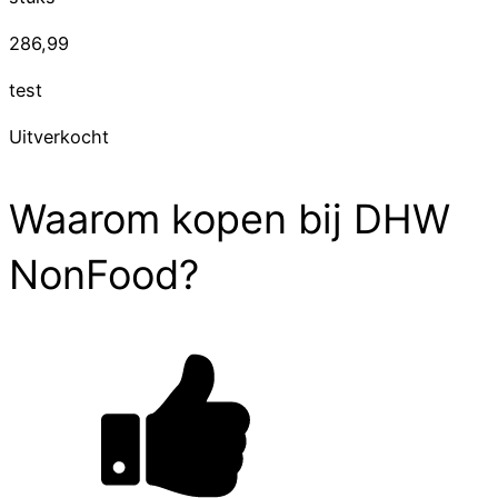
286,99
test
Uitverkocht
Waarom kopen bij DHW
NonFood?