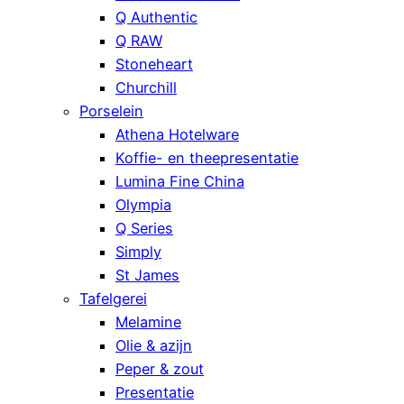
Q Authentic
Q RAW
Stoneheart
Churchill
Porselein
Athena Hotelware
Koffie- en theepresentatie
Lumina Fine China
Olympia
Q Series
Simply
St James
Tafelgerei
Melamine
Olie & azijn
Peper & zout
Presentatie