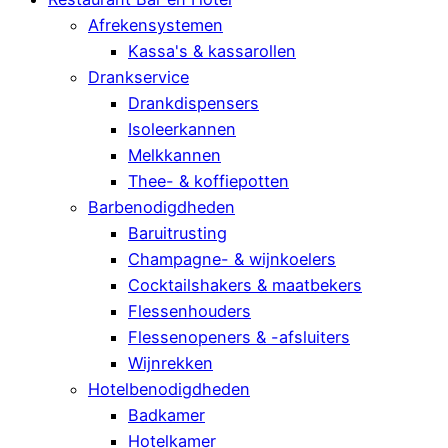
Afrekensystemen
Kassa's & kassarollen
Drankservice
Drankdispensers
Isoleerkannen
Melkkannen
Thee- & koffiepotten
Barbenodigdheden
Baruitrusting
Champagne- & wijnkoelers
Cocktailshakers & maatbekers
Flessenhouders
Flessenopeners & -afsluiters
Wijnrekken
Hotelbenodigdheden
Badkamer
Hotelkamer