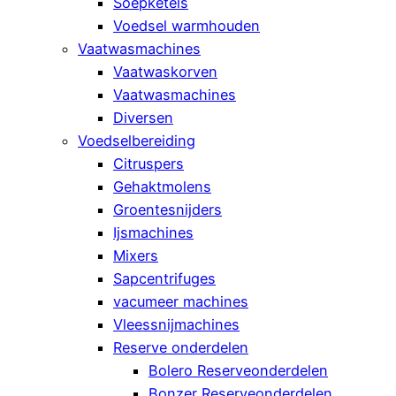
Soepketels
Voedsel warmhouden
Vaatwasmachines
Vaatwaskorven
Vaatwasmachines
Diversen
Voedselbereiding
Citruspers
Gehaktmolens
Groentesnijders
Ijsmachines
Mixers
Sapcentrifuges
vacumeer machines
Vleessnijmachines
Reserve onderdelen
Bolero Reserveonderdelen
Bonzer Reserveonderdelen