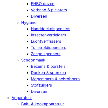
EHBO dozen
Verband & pleisters
Diversen
Hygiëne
Handdoekdispensers
Insectenverdelgers
Luchtverfrissers
Toiletroldispensers
Zeepdispensers
Schoonmaak
Bezems & borstels
Doeken & sponzen
Mopemmers & schrobbers
Stofzuigers
Diversen
Apparatuur
Bak- & kookapparatuur