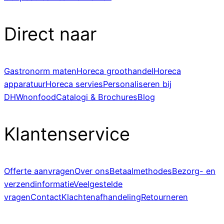
Direct naar
Gastronorm maten
Horeca groothandel
Horeca
apparatuur
Horeca servies
Personaliseren bij
DHWnonfood
Catalogi & Brochures
Blog
Klantenservice
Offerte aanvragen
Over ons
Betaalmethodes
Bezorg- en
verzendinformatie
Veelgestelde
vragen
Contact
Klachtenafhandeling
Retourneren