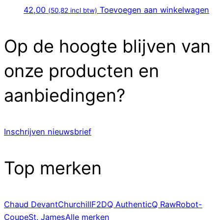
42,00
Toevoegen aan winkelwagen
(
50,82
incl btw)
Op de hoogte blijven van
onze producten en
aanbiedingen?
Inschrijven nieuwsbrief
Top merken
Chaud Devant
Churchill
F2D
Q Authentic
Q Raw
Robot-
Coupe
St. James
Alle merken