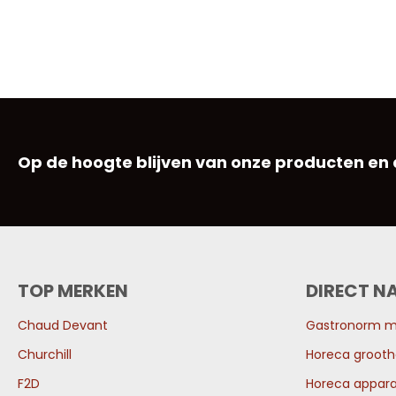
Op de hoogte blijven van onze producten en
TOP MERKEN
DIRECT N
Chaud Devant
Gastronorm 
Churchill
Horeca grooth
F2D
Horeca appara