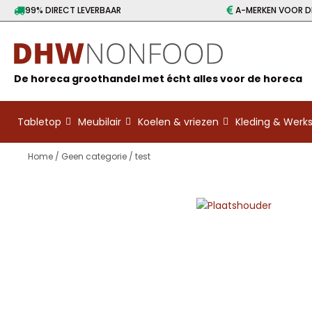
99% DIRECT LEVERBAAR
A-MERKEN VOOR DE
De horeca groothandel met écht alles voor de horeca
Tabletop
Meubilair
Koelen & vriezen
Kleding & Wer
Home
/
Geen categorie
/ test