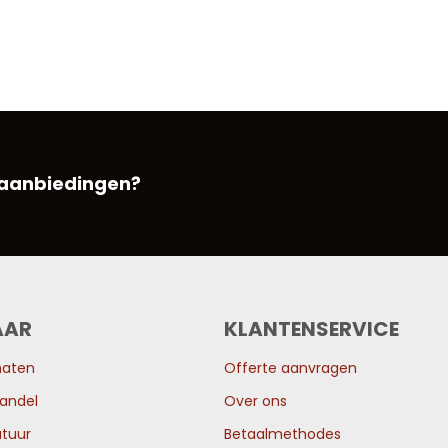
 aanbiedingen?
AAR
KLANTENSERVICE
maten
Offerte aanvragen
andel
Over ons
tuur
Betaalmethodes