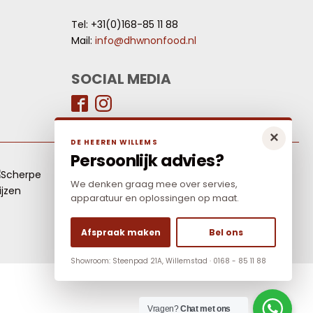
Tel: +31(0)168-85 11 88
Mail:
info@dhwnonfood.nl
SOCIAL MEDIA
×
DE HEEREN WILLEMS
Persoonlijk advies?
LAAGSTE PRIJS
We denken graag mee over servies,
Elders goedkoper? Neem dan contact met ons
apparatuur en oplossingen op maat.
op.
Afspraak maken
Bel ons
Showroom: Steenpad 21A, Willemstad · 0168 - 85 11 88
Vragen?
Chat met ons