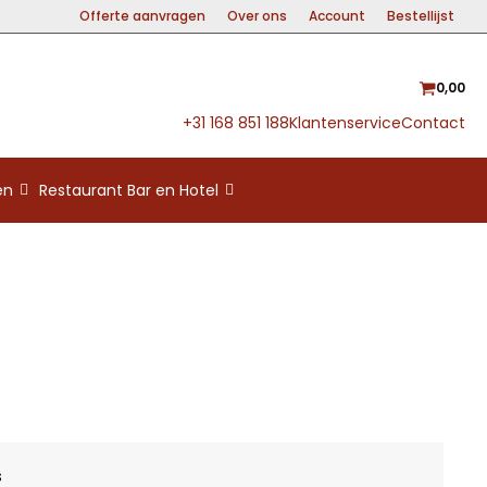
Offerte aanvragen
Over ons
Account
Bestellijst
0,00
+31 168 851 188
Klantenservice
Contact
en
Restaurant Bar en Hotel
s