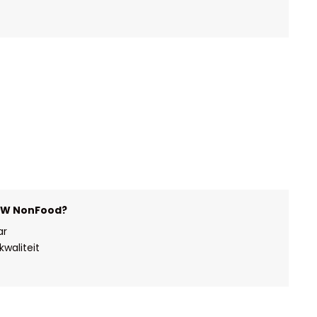
HW NonFood?
ar
waliteit