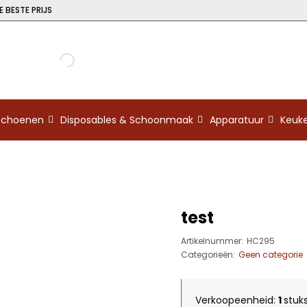
 BESTE PRIJS
kschoenen
Disposables & Schoonmaak
Apparatuur
Keuk
test
Artikelnummer:
HC295
Categorieën:
Geen categorie
Verkoopeenheid:
1
stuk