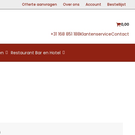
Offerte aanvragen
Over ons
Account
Bestellijst
0,00
+31 168 851 188
Klantenservice
Contact
en
Restaurant Bar en Hotel
s