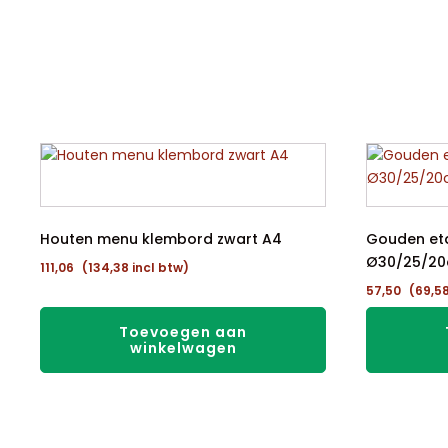
Houten menu klembord zwart A4
Gouden et
Ø30/25/20
111,06
(
134,38
incl btw)
57,50
(
69,5
Toevoegen aan
winkelwagen