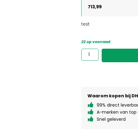
713,99
test
22 op voorraad
test
aantal
Waarom kopen bij D
99% direct leverba
A-merken van top k
Snel geleverd