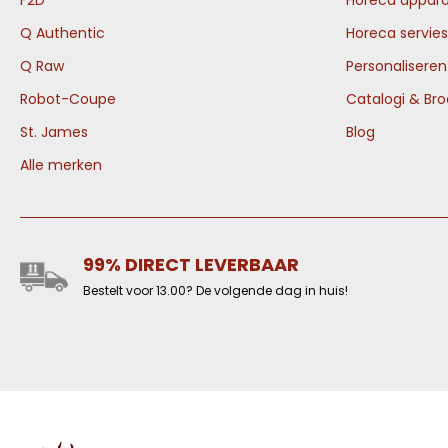
F2D
Horeca appara
Q Authentic
Horeca servies
Q Raw
Personalisere
Robot-Coupe
Catalogi & Br
St. James
Blog
Alle merken
99% DIRECT LEVERBAAR
Bestelt voor 13.00? De volgende dag in huis!