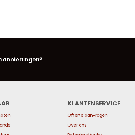
 aanbiedingen?
AAR
KLANTENSERVICE
maten
Offerte aanvragen
andel
Over ons