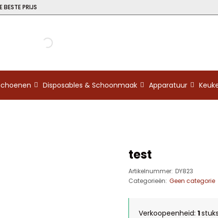
 BESTE PRIJS
kschoenen
Disposables & Schoonmaak
Apparatuur
Keuk
test
Artikelnummer:
DY823
Categorieën:
Geen categorie
Verkoopeenheid:
1
stuk