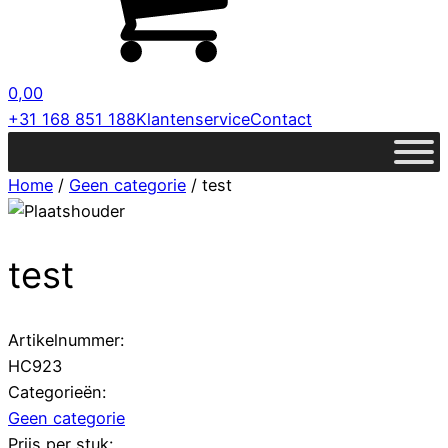
0,00
+31 168 851 188
Klantenservice
Contact
Home
/
Geen categorie
/ test
test
Artikelnummer:
HC923
Categorieën:
Geen categorie
Prijs per stuk: