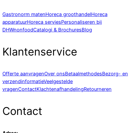
Gastronorm maten
Horeca groothandel
Horeca
apparatuur
Horeca servies
Personaliseren bij
DHWnonfood
Catalogi & Brochures
Blog
Klantenservice
Offerte aanvragen
Over ons
Betaalmethodes
Bezorg- en
verzendinformatie
Veelgestelde
vragen
Contact
Klachtenafhandeling
Retourneren
Contact