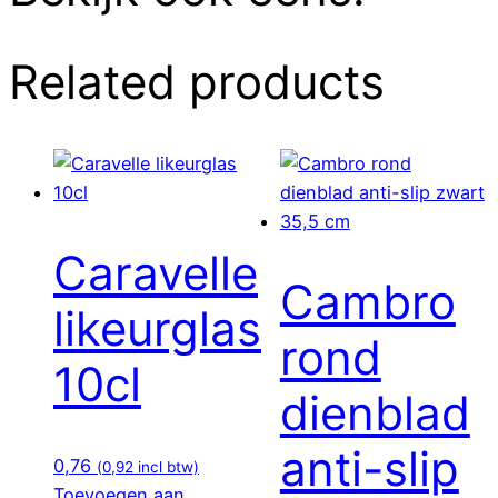
Related products
Caravelle
Cambro
likeurglas
rond
10cl
dienblad
anti-slip
0,76
(
0,92
incl btw)
Toevoegen aan