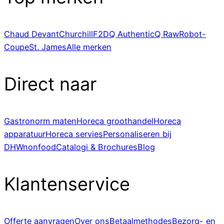
Chaud Devant
Churchill
F2D
Q Authentic
Q Raw
Robot-
Coupe
St. James
Alle merken
Direct naar
Gastronorm maten
Horeca groothandel
Horeca
apparatuur
Horeca servies
Personaliseren bij
DHWnonfood
Catalogi & Brochures
Blog
Klantenservice
Offerte aanvragen
Over ons
Betaalmethodes
Bezorg- en