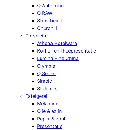
Q Authentic
Q RAW
Stoneheart
Churchill
Porselein
Athena Hotelware
Koffie- en theepresentatie
Lumina Fine China
Olympia
Q Series
Simply
St James
Tafelgerei
Melamine
Olie & azijn
Peper & zout
Presentatie