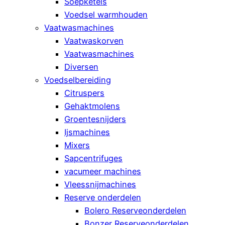
Soepketels
Voedsel warmhouden
Vaatwasmachines
Vaatwaskorven
Vaatwasmachines
Diversen
Voedselbereiding
Citruspers
Gehaktmolens
Groentesnijders
Ijsmachines
Mixers
Sapcentrifuges
vacumeer machines
Vleessnijmachines
Reserve onderdelen
Bolero Reserveonderdelen
Bonzer Reserveonderdelen