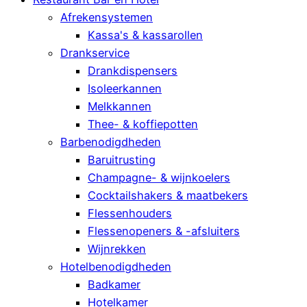
Afrekensystemen
Kassa's & kassarollen
Drankservice
Drankdispensers
Isoleerkannen
Melkkannen
Thee- & koffiepotten
Barbenodigdheden
Baruitrusting
Champagne- & wijnkoelers
Cocktailshakers & maatbekers
Flessenhouders
Flessenopeners & -afsluiters
Wijnrekken
Hotelbenodigdheden
Badkamer
Hotelkamer