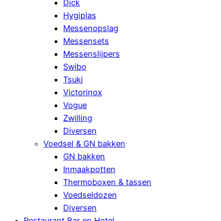
Dick
Hygiplas
Messenopslag
Messensets
Messenslijpers
Swibo
Tsuki
Victorinox
Vogue
Zwilling
Diversen
Voedsel & GN bakken
GN bakken
Inmaakpotten
Thermoboxen & tassen
Voedseldozen
Diversen
Restaurant Bar en Hotel