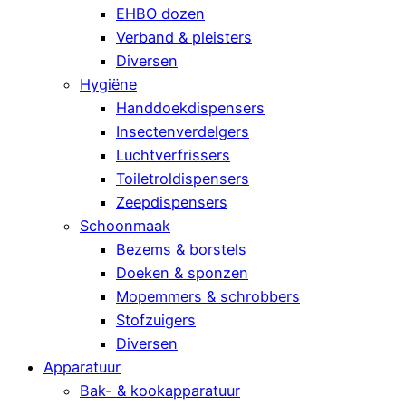
EHBO dozen
Verband & pleisters
Diversen
Hygiëne
Handdoekdispensers
Insectenverdelgers
Luchtverfrissers
Toiletroldispensers
Zeepdispensers
Schoonmaak
Bezems & borstels
Doeken & sponzen
Mopemmers & schrobbers
Stofzuigers
Diversen
Apparatuur
Bak- & kookapparatuur