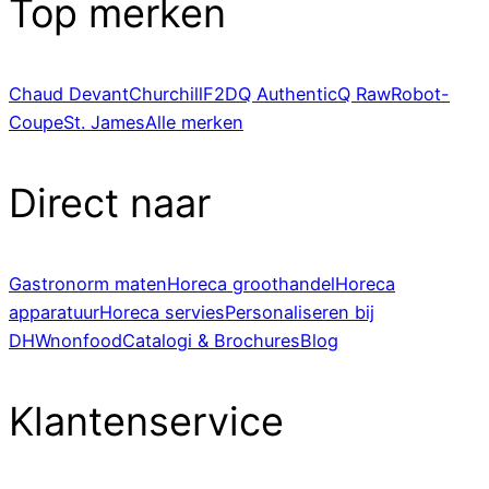
Top merken
Chaud Devant
Churchill
F2D
Q Authentic
Q Raw
Robot-
Coupe
St. James
Alle merken
Direct naar
Gastronorm maten
Horeca groothandel
Horeca
apparatuur
Horeca servies
Personaliseren bij
DHWnonfood
Catalogi & Brochures
Blog
Klantenservice