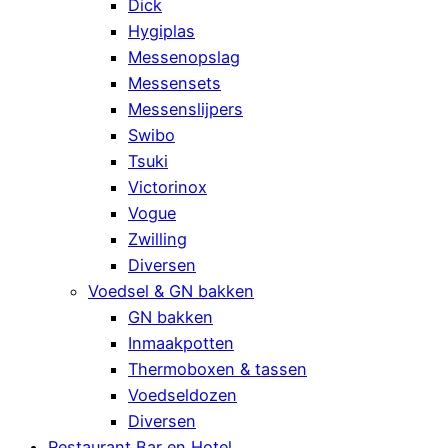
Dick
Hygiplas
Messenopslag
Messensets
Messenslijpers
Swibo
Tsuki
Victorinox
Vogue
Zwilling
Diversen
Voedsel & GN bakken
GN bakken
Inmaakpotten
Thermoboxen & tassen
Voedseldozen
Diversen
Restaurant Bar en Hotel