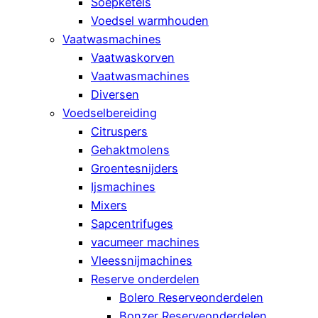
Soepketels
Voedsel warmhouden
Vaatwasmachines
Vaatwaskorven
Vaatwasmachines
Diversen
Voedselbereiding
Citruspers
Gehaktmolens
Groentesnijders
Ijsmachines
Mixers
Sapcentrifuges
vacumeer machines
Vleessnijmachines
Reserve onderdelen
Bolero Reserveonderdelen
Bonzer Reserveonderdelen