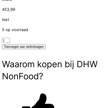
453,99
test
5 op voorraad
test
aantal
Toevoegen aan winkelwagen
Waarom kopen bij DHW
NonFood?