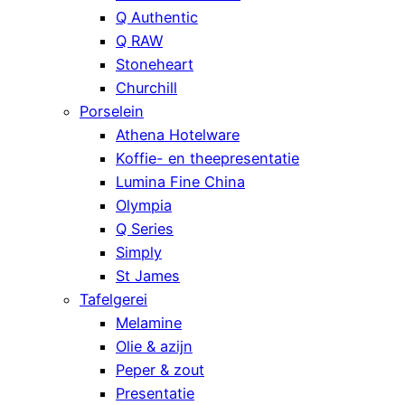
Q Authentic
Q RAW
Stoneheart
Churchill
Porselein
Athena Hotelware
Koffie- en theepresentatie
Lumina Fine China
Olympia
Q Series
Simply
St James
Tafelgerei
Melamine
Olie & azijn
Peper & zout
Presentatie