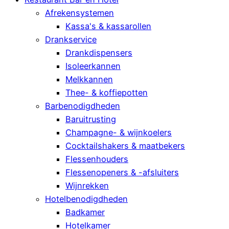
Afrekensystemen
Kassa's & kassarollen
Drankservice
Drankdispensers
Isoleerkannen
Melkkannen
Thee- & koffiepotten
Barbenodigdheden
Baruitrusting
Champagne- & wijnkoelers
Cocktailshakers & maatbekers
Flessenhouders
Flessenopeners & -afsluiters
Wijnrekken
Hotelbenodigdheden
Badkamer
Hotelkamer