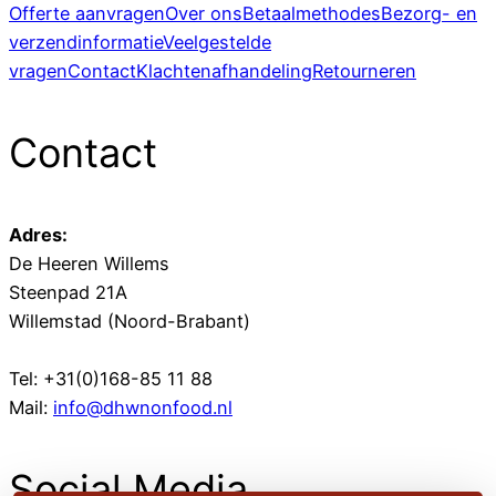
Offerte aanvragen
Over ons
Betaalmethodes
Bezorg- en
verzendinformatie
Veelgestelde
vragen
Contact
Klachtenafhandeling
Retourneren
Contact
Adres:
De Heeren Willems
Steenpad 21A
Willemstad (Noord-Brabant)
Tel: +31(0)168-85 11 88
Mail:
info@dhwnonfood.nl
Social Media