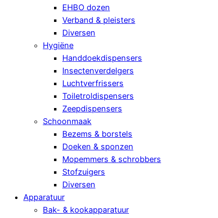
EHBO dozen
Verband & pleisters
Diversen
Hygiëne
Handdoekdispensers
Insectenverdelgers
Luchtverfrissers
Toiletroldispensers
Zeepdispensers
Schoonmaak
Bezems & borstels
Doeken & sponzen
Mopemmers & schrobbers
Stofzuigers
Diversen
Apparatuur
Bak- & kookapparatuur