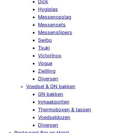
Dick
Hygiplas
Messenopslag
Messensets
Messenslijpers
Swibo
Tsuki
Victorinox
Vogue
Zwilling
Diversen
Voedsel & GN bakken
GN bakken
Inmaakpotten
Thermoboxen & tassen
Voedseldozen
Diversen
Restaurant Bar en Hotel