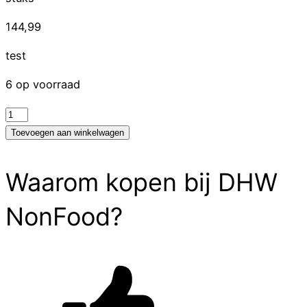
144,99
test
6 op voorraad
test
aantal
Toevoegen aan winkelwagen
Waarom kopen bij DHW
NonFood?