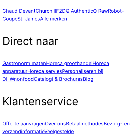
Chaud Devant
Churchill
F2D
Q Authentic
Q Raw
Robot-
Coupe
St. James
Alle merken
Direct naar
Gastronorm maten
Horeca groothandel
Horeca
apparatuur
Horeca servies
Personaliseren bij
DHWnonfood
Catalogi & Brochures
Blog
Klantenservice
Offerte aanvragen
Over ons
Betaalmethodes
Bezorg- en
verzendinformatie
Veelgestelde