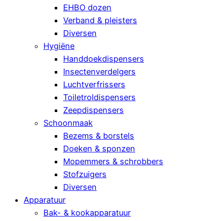
EHBO dozen
Verband & pleisters
Diversen
Hygiëne
Handdoekdispensers
Insectenverdelgers
Luchtverfrissers
Toiletroldispensers
Zeepdispensers
Schoonmaak
Bezems & borstels
Doeken & sponzen
Mopemmers & schrobbers
Stofzuigers
Diversen
Apparatuur
Bak- & kookapparatuur