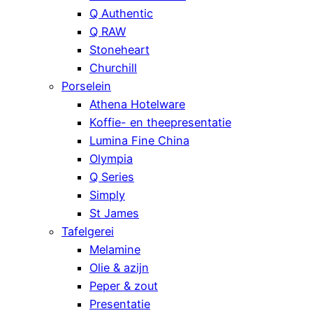
Q Authentic
Q RAW
Stoneheart
Churchill
Porselein
Athena Hotelware
Koffie- en theepresentatie
Lumina Fine China
Olympia
Q Series
Simply
St James
Tafelgerei
Melamine
Olie & azijn
Peper & zout
Presentatie