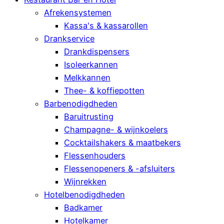
Afrekensystemen
Kassa's & kassarollen
Drankservice
Drankdispensers
Isoleerkannen
Melkkannen
Thee- & koffiepotten
Barbenodigdheden
Baruitrusting
Champagne- & wijnkoelers
Cocktailshakers & maatbekers
Flessenhouders
Flessenopeners & -afsluiters
Wijnrekken
Hotelbenodigdheden
Badkamer
Hotelkamer