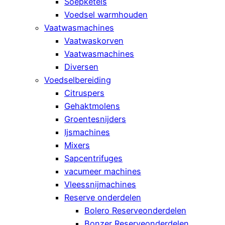
Soepketels
Voedsel warmhouden
Vaatwasmachines
Vaatwaskorven
Vaatwasmachines
Diversen
Voedselbereiding
Citruspers
Gehaktmolens
Groentesnijders
Ijsmachines
Mixers
Sapcentrifuges
vacumeer machines
Vleessnijmachines
Reserve onderdelen
Bolero Reserveonderdelen
Bonzer Reserveonderdelen