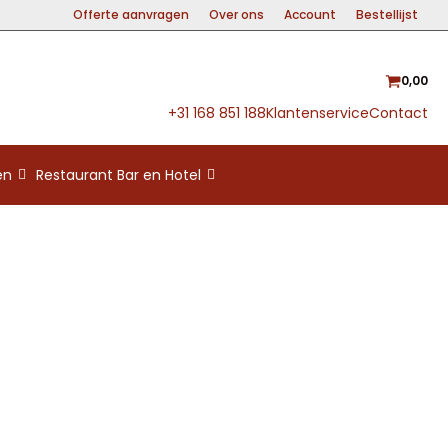
Offerte aanvragen
Over ons
Account
Bestellijst
0,00
+31 168 851 188
Klantenservice
Contact
en
Restaurant Bar en Hotel