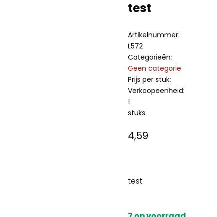
test
Artikelnummer:
L572
Categorieën:
Geen categorie
Prijs per stuk:
Verkoopeenheid:
1
stuks
4,59
test
7 op voorraad