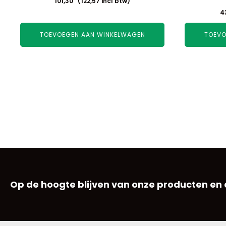
101,30
(
122,57
incl btw)
4
TOEVOEGEN AAN WINKELWAGEN
TOEVO
Op de hoogte blijven van onze producten en