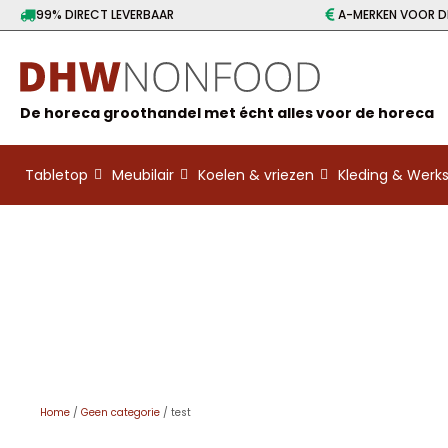
99% DIRECT LEVERBAAR
A-MERKEN VOOR DE
De horeca groothandel met écht alles voor de horeca
Tabletop
Meubilair
Koelen & vriezen
Kleding & Wer
Home
/
Geen categorie
/ test