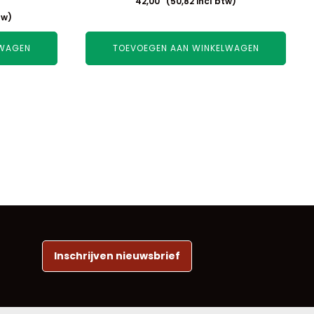
42,00
(
50,82
incl btw)
tw)
LWAGEN
TOEVOEGEN AAN WINKELWAGEN
Inschrijven nieuwsbrief