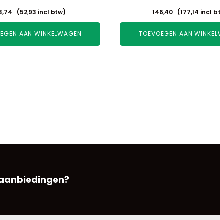
3,74
(
52,93
incl btw)
146,40
(
177,14
incl b
EGEN AAN WINKELWAGEN
TOEVOEGEN AAN WINKE
 aanbiedingen?