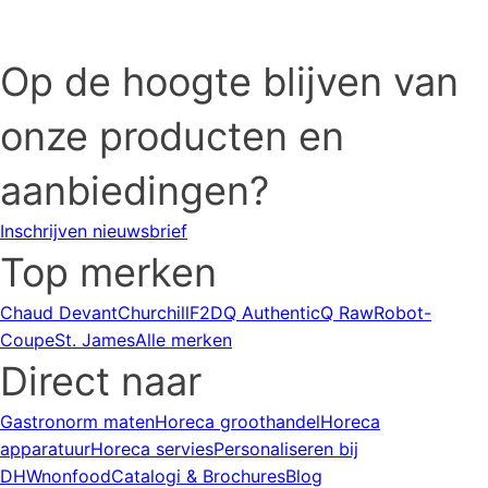
Op de hoogte blijven van
onze producten en
aanbiedingen?
Inschrijven nieuwsbrief
Top merken
Chaud Devant
Churchill
F2D
Q Authentic
Q Raw
Robot-
Coupe
St. James
Alle merken
Direct naar
Gastronorm maten
Horeca groothandel
Horeca
apparatuur
Horeca servies
Personaliseren bij
DHWnonfood
Catalogi & Brochures
Blog