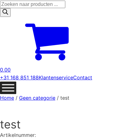
Producten
zoeken
0,00
+31 168 851 188
Klantenservice
Contact
Home
/
Geen categorie
/ test
test
Artikelnummer: