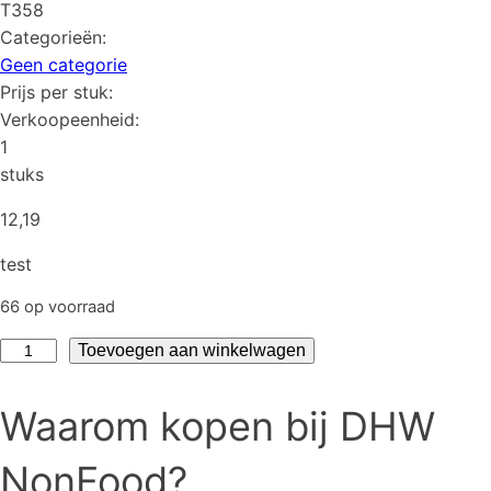
T358
Categorieën:
Geen categorie
Prijs per stuk:
Verkoopeenheid:
1
stuks
12,19
test
66 op voorraad
test
Toevoegen aan winkelwagen
aantal
Waarom kopen bij DHW
NonFood?