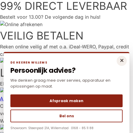
99% DIRECT LEVERBAAR
Bestelt voor 13.00? De volgende dag in huis!
VEILIG BETALEN
Reken online veilig af met o.a. iDeal-WERO, Paypal, credit
card en Mr Cash.
×
DE HEEREN WILLEMS
Persoonlijk advies?
LAAGSTE PRIJS
We denken graag mee over servies, apparatuur en
Elders goedkoper? Neem dan contact met ons op.
oplossingen op maat.
Algemene voorwaarden
|
Privacy policy
|
Cookies
Afspraak maken
Copyright © 2026 De Heeren Willems. Alle rechten
voorbehouden.
Bel ons
Website:
YZCommunicatie
Showroom: Steenpad 21A, Willemstad · 0168 - 85 11 88