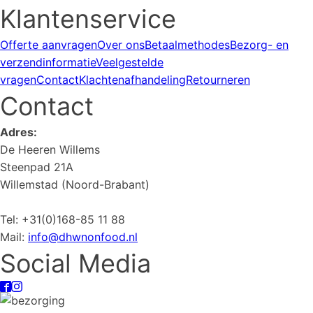
Klantenservice
Offerte aanvragen
Over ons
Betaalmethodes
Bezorg- en
verzendinformatie
Veelgestelde
vragen
Contact
Klachtenafhandeling
Retourneren
Contact
Adres:
De Heeren Willems
Steenpad 21A
Willemstad (Noord-Brabant)
Tel: +31(0)168-85 11 88
Mail:
info@dhwnonfood.nl
Social Media