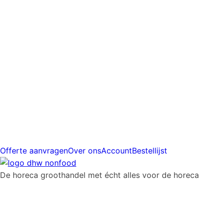
prijs
Gratis
verzending
vanaf
€225
Offerte aanvragen
Over ons
Account
Bestellijst
De horeca groothandel met écht alles voor de horeca