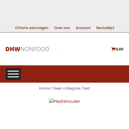
99% DIRECT LEVERBAAR
A-MERKEN VOOR DE BESTE PRIJS
GRATIS VERZENDING VANAF €225
Offerte aanvragen
Over ons
Account
Bestellijst
0,00
Home
/
Geen categorie
/ test