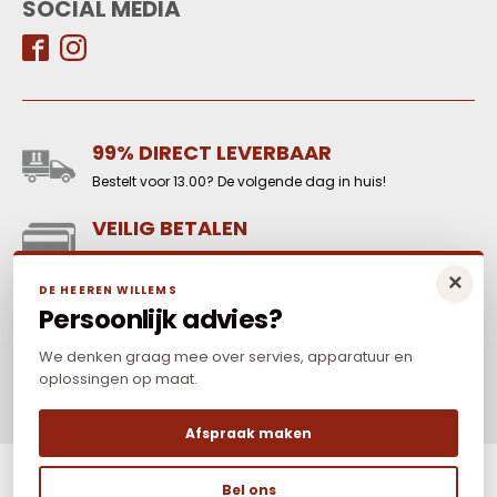
SOCIAL MEDIA
99% DIRECT LEVERBAAR
Bestelt voor 13.00? De volgende dag in huis!
VEILIG BETALEN
Reken online veilig af met o.a. iDeal-WERO, Paypal,
×
credit card en Mr Cash.
DE HEEREN WILLEMS
Persoonlijk advies?
LAAGSTE PRIJS
Elders goedkoper? Neem dan contact met ons op.
We denken graag mee over servies, apparatuur en
oplossingen op maat.
Afspraak maken
Bel ons