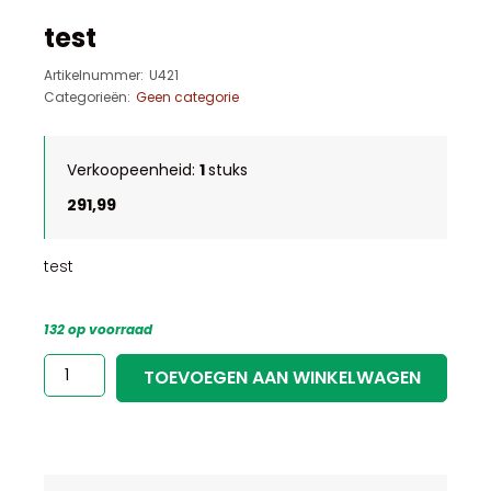
test
Artikelnummer:
U421
Categorieën:
Geen categorie
Verkoopeenheid:
1
stuks
291,99
test
132 op voorraad
test
TOEVOEGEN AAN WINKELWAGEN
aantal