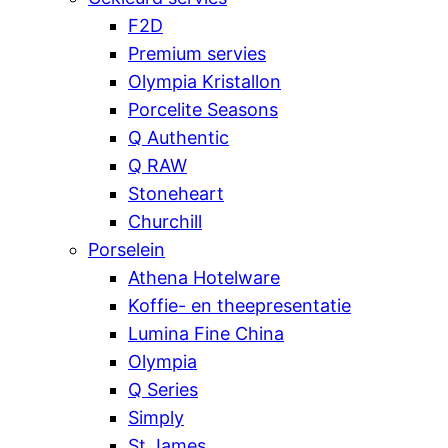
F2D
Premium servies
Olympia Kristallon
Porcelite Seasons
Q Authentic
Q RAW
Stoneheart
Churchill
Porselein
Athena Hotelware
Koffie- en theepresentatie
Lumina Fine China
Olympia
Q Series
Simply
St James