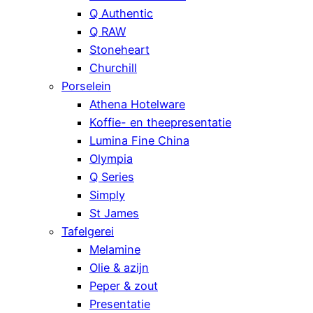
Q Authentic
Q RAW
Stoneheart
Churchill
Porselein
Athena Hotelware
Koffie- en theepresentatie
Lumina Fine China
Olympia
Q Series
Simply
St James
Tafelgerei
Melamine
Olie & azijn
Peper & zout
Presentatie