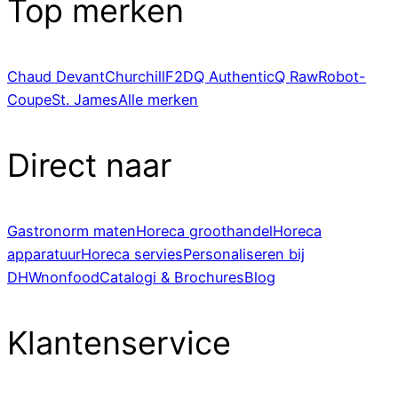
Top merken
Chaud Devant
Churchill
F2D
Q Authentic
Q Raw
Robot-
Coupe
St. James
Alle merken
Direct naar
Gastronorm maten
Horeca groothandel
Horeca
apparatuur
Horeca servies
Personaliseren bij
DHWnonfood
Catalogi & Brochures
Blog
Klantenservice