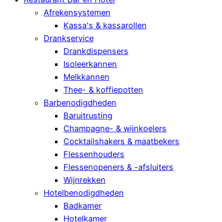
Afrekensystemen
Kassa's & kassarollen
Drankservice
Drankdispensers
Isoleerkannen
Melkkannen
Thee- & koffiepotten
Barbenodigdheden
Baruitrusting
Champagne- & wijnkoelers
Cocktailshakers & maatbekers
Flessenhouders
Flessenopeners & -afsluiters
Wijnrekken
Hotelbenodigdheden
Badkamer
Hotelkamer