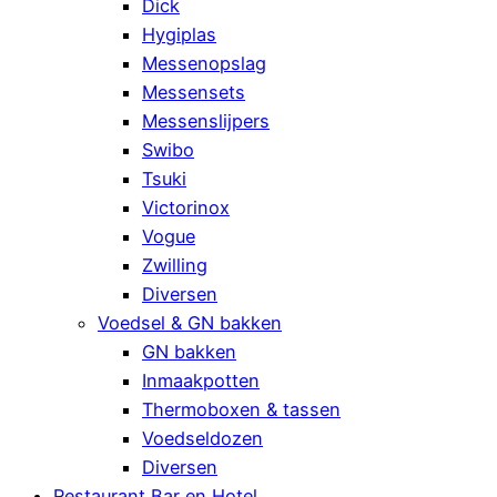
Dick
Hygiplas
Messenopslag
Messensets
Messenslijpers
Swibo
Tsuki
Victorinox
Vogue
Zwilling
Diversen
Voedsel & GN bakken
GN bakken
Inmaakpotten
Thermoboxen & tassen
Voedseldozen
Diversen
Restaurant Bar en Hotel