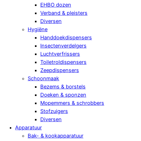
EHBO dozen
Verband & pleisters
Diversen
Hygiëne
Handdoekdispensers
Insectenverdelgers
Luchtverfrissers
Toiletroldispensers
Zeepdispensers
Schoonmaak
Bezems & borstels
Doeken & sponzen
Mopemmers & schrobbers
Stofzuigers
Diversen
Apparatuur
Bak- & kookapparatuur