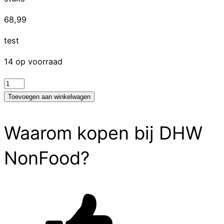
68,99
test
14 op voorraad
test
aantal
Toevoegen aan winkelwagen
Waarom kopen bij DHW
NonFood?