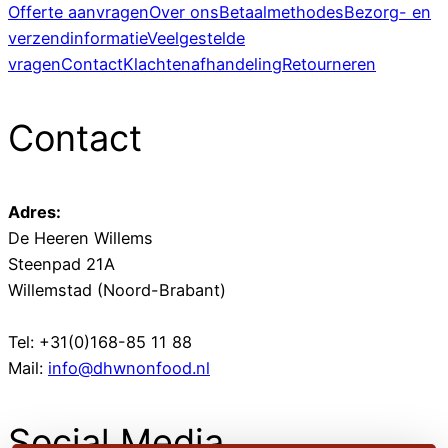
Offerte aanvragen
Over ons
Betaalmethodes
Bezorg- en
verzendinformatie
Veelgestelde
vragen
Contact
Klachtenafhandeling
Retourneren
Contact
Adres:
De Heeren Willems
Steenpad 21A
Willemstad (Noord-Brabant)
Tel: +31(0)168-85 11 88
Mail:
info@dhwnonfood.nl
Social Media