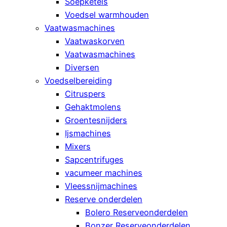
Soepketels
Voedsel warmhouden
Vaatwasmachines
Vaatwaskorven
Vaatwasmachines
Diversen
Voedselbereiding
Citruspers
Gehaktmolens
Groentesnijders
Ijsmachines
Mixers
Sapcentrifuges
vacumeer machines
Vleessnijmachines
Reserve onderdelen
Bolero Reserveonderdelen
Bonzer Reserveonderdelen