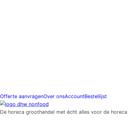
prijs
Gratis
verzending
vanaf
€225
Offerte aanvragen
Over ons
Account
Bestellijst
De horeca groothandel met écht alles voor de horeca