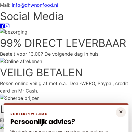
Mail:
info@dhwnonfood.nl
Social Media
99% DIRECT LEVERBAAR
Bestelt voor 13.00? De volgende dag in huis!
VEILIG BETALEN
Reken online veilig af met o.a. iDeal-WERO, Paypal, credit
card en Mr Cash.
LAAGSTE PRIJS
×
DE HEEREN WILLEMS
Persoonlijk advies?
Elders goedkoper? Neem dan contact met ons op.
We denken graag mee over servies, apparatuur en