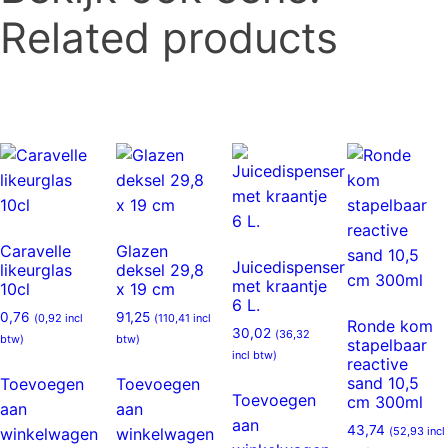
Related products
Caravelle
Glazen
Juicedispenser
likeurglas
deksel 29,8
met kraantje
10cl
x 19 cm
6 L.
0,76
91,25
(
0,92
incl
(
110,41
incl
Ronde kom
30,02
(
36,32
btw)
btw)
stapelbaar
incl btw)
reactive
sand 10,5
Toevoegen
Toevoegen
Toevoegen
cm 300ml
aan
aan
aan
43,74
winkelwagen
winkelwagen
(
52,93
incl