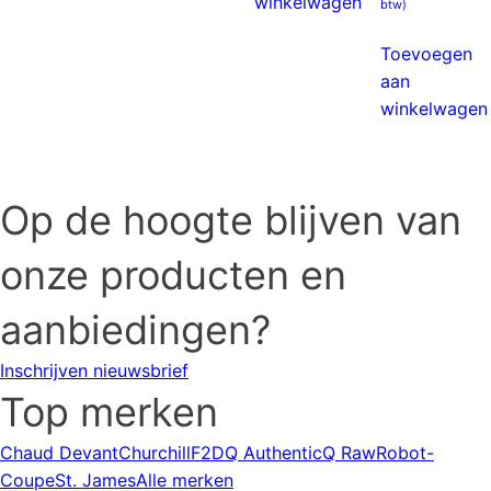
winkelwagen
btw)
Toevoegen
aan
winkelwagen
Op de hoogte blijven van
onze producten en
aanbiedingen?
Inschrijven nieuwsbrief
Top merken
Chaud Devant
Churchill
F2D
Q Authentic
Q Raw
Robot-
Coupe
St. James
Alle merken