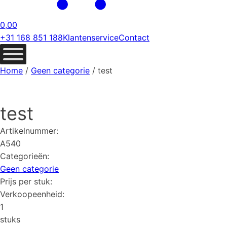
0,00
+31 168 851 188
Klantenservice
Contact
Home
/
Geen categorie
/ test
test
Artikelnummer:
A540
Categorieën:
Geen categorie
Prijs per stuk:
Verkoopeenheid:
1
stuks