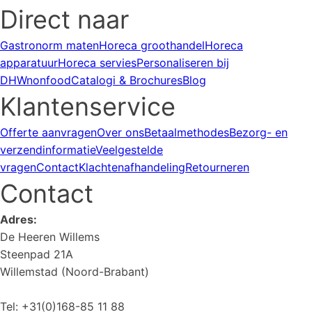
Direct naar
Gastronorm maten
Horeca groothandel
Horeca
apparatuur
Horeca servies
Personaliseren bij
DHWnonfood
Catalogi & Brochures
Blog
Klantenservice
Offerte aanvragen
Over ons
Betaalmethodes
Bezorg- en
verzendinformatie
Veelgestelde
vragen
Contact
Klachtenafhandeling
Retourneren
Contact
Adres:
De Heeren Willems
Steenpad 21A
Willemstad (Noord-Brabant)
Tel: +31(0)168-85 11 88