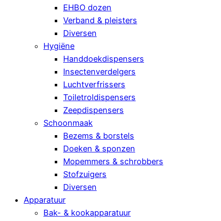
EHBO dozen
Verband & pleisters
Diversen
Hygiëne
Handdoekdispensers
Insectenverdelgers
Luchtverfrissers
Toiletroldispensers
Zeepdispensers
Schoonmaak
Bezems & borstels
Doeken & sponzen
Mopemmers & schrobbers
Stofzuigers
Diversen
Apparatuur
Bak- & kookapparatuur