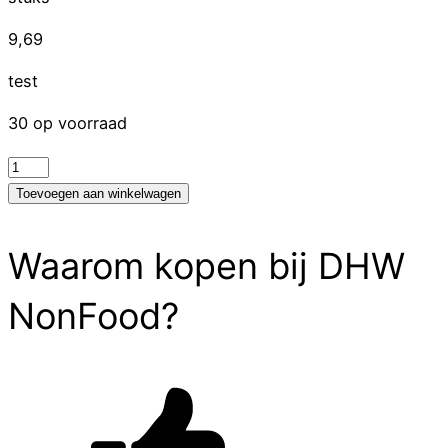
9,69
test
30 op voorraad
test
aantal
Toevoegen aan winkelwagen
Waarom kopen bij DHW
NonFood?