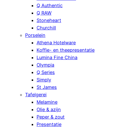
Q Authentic
Q RAW
Stoneheart
Churchill
Porselein
Athena Hotelware
Koffie- en theepresentatie
Lumina Fine China
Olympia
Q Series
Simply
St James
Tafelgerei
Melamine
Olie & azijn
Peper & zout
Presentatie