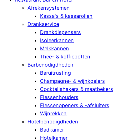
Afrekensystemen
Kassa's & kassarollen
Drankservice
Drankdispensers
Isoleerkannen
Melkkannen
Thee- & koffiepotten
Barbenodigdheden
Baruitrusting
Champagne- & wijnkoelers
Cocktailshakers & maatbekers
Flessenhouders
Flessenopeners & -afsluiters
Wijnrekken
Hotelbenodigdheden
Badkamer
Hotelkamer