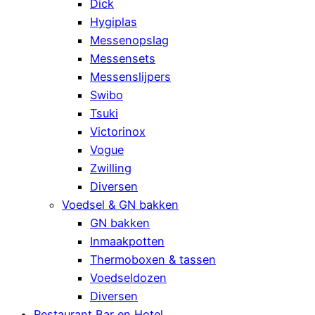
Dick
Hygiplas
Messenopslag
Messensets
Messenslijpers
Swibo
Tsuki
Victorinox
Vogue
Zwilling
Diversen
Voedsel & GN bakken
GN bakken
Inmaakpotten
Thermoboxen & tassen
Voedseldozen
Diversen
Restaurant Bar en Hotel