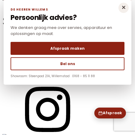
×
DE HEEREN WILLEMS
Persoonlijk advies?
Social Media
We denken graag mee over servies, apparatuur en
oplossingen op maat.
Afspraak maken
Bel ons
Showroom: Steenpad 21A, Willemstad · 0168 - 85 11 88
Afspraak