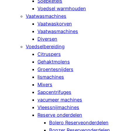
Soepketels
Voedsel warmhouden
Vaatwasmachines
Vaatwaskorven
Vaatwasmachines
Diversen
Voedselbereiding
Citruspers
Gehaktmolens
Groentesnijders
Ijsmachines
Mixers
Sapcentrifuges
vacumeer machines
Vleessnijmachines
Reserve onderdelen
Bolero Reserveonderdelen
Bonzer Reserveonderdelen