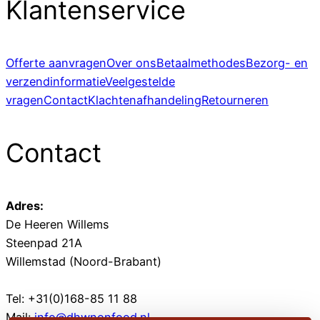
Klantenservice
Offerte aanvragen
Over ons
Betaalmethodes
Bezorg- en
verzendinformatie
Veelgestelde
vragen
Contact
Klachtenafhandeling
Retourneren
Contact
Adres:
De Heeren Willems
Steenpad 21A
Willemstad (Noord-Brabant)
Tel: +31(0)168-85 11 88
Mail:
info@dhwnonfood.nl