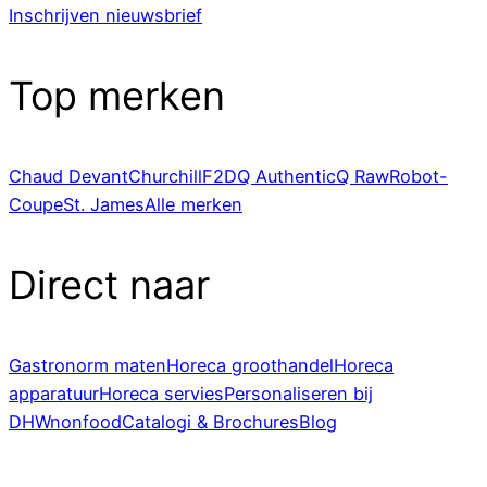
Inschrijven nieuwsbrief
Top merken
Chaud Devant
Churchill
F2D
Q Authentic
Q Raw
Robot-
Coupe
St. James
Alle merken
Direct naar
Gastronorm maten
Horeca groothandel
Horeca
apparatuur
Horeca servies
Personaliseren bij
DHWnonfood
Catalogi & Brochures
Blog