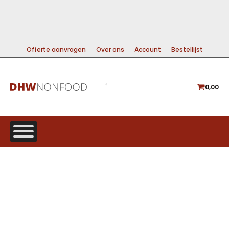
99% DIRECT LEVERBAAR
A-MERKEN VOOR DE BESTE PRIJS
GRATIS VERZENDING VANAF €225
Offerte aanvragen
Over ons
Account
Bestellijst
0,00