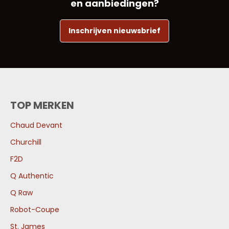
en aanbiedingen?
Inschrijven nieuwsbrief
TOP MERKEN
Chaud Devant
Churchill
F2D
Q Authentic
Q Raw
Robot-Coupe
St. James