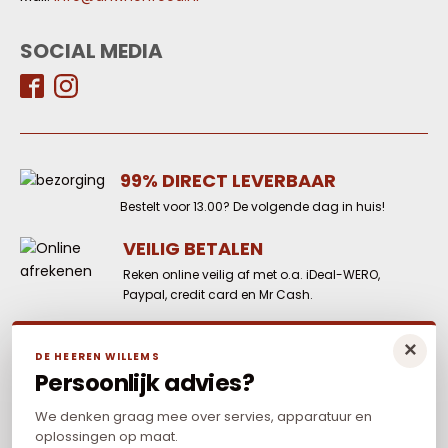
SOCIAL MEDIA
99% DIRECT LEVERBAAR
Bestelt voor 13.00? De volgende dag in huis!
VEILIG BETALEN
Reken online veilig af met o.a. iDeal-WERO,
Paypal, credit card en Mr Cash.
LAAGSTE PRIJS
×
DE HEEREN WILLEMS
Elders goedkoper? Neem dan contact met
Persoonlijk advies?
ons op.
We denken graag mee over servies, apparatuur en
oplossingen op maat.