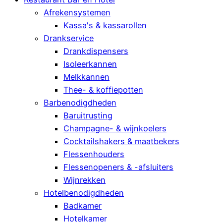
Afrekensystemen
Kassa's & kassarollen
Drankservice
Drankdispensers
Isoleerkannen
Melkkannen
Thee- & koffiepotten
Barbenodigdheden
Baruitrusting
Champagne- & wijnkoelers
Cocktailshakers & maatbekers
Flessenhouders
Flessenopeners & -afsluiters
Wijnrekken
Hotelbenodigdheden
Badkamer
Hotelkamer