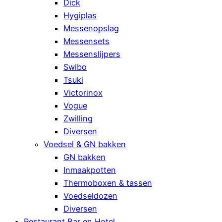
Dick
Hygiplas
Messenopslag
Messensets
Messenslijpers
Swibo
Tsuki
Victorinox
Vogue
Zwilling
Diversen
Voedsel & GN bakken
GN bakken
Inmaakpotten
Thermoboxen & tassen
Voedseldozen
Diversen
Restaurant Bar en Hotel