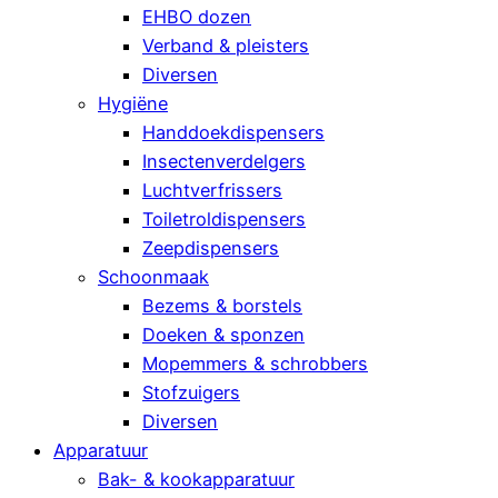
EHBO dozen
Verband & pleisters
Diversen
Hygiëne
Handdoekdispensers
Insectenverdelgers
Luchtverfrissers
Toiletroldispensers
Zeepdispensers
Schoonmaak
Bezems & borstels
Doeken & sponzen
Mopemmers & schrobbers
Stofzuigers
Diversen
Apparatuur
Bak- & kookapparatuur