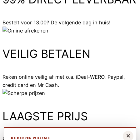
Bestelt voor 13.00? De volgende dag in huis!
VEILIG BETALEN
Reken online veilig af met o.a. iDeal-WERO, Paypal,
credit card en Mr Cash.
LAAGSTE PRIJS
×
DE HEEREN WILLEMS
Elders goedkoper? Neem dan contact met ons op.