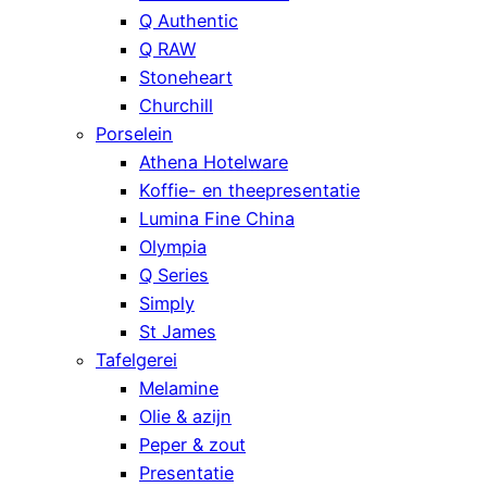
Q Authentic
Q RAW
Stoneheart
Churchill
Porselein
Athena Hotelware
Koffie- en theepresentatie
Lumina Fine China
Olympia
Q Series
Simply
St James
Tafelgerei
Melamine
Olie & azijn
Peper & zout
Presentatie