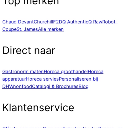
Top merken
Chaud Devant
Churchill
F2D
Q Authentic
Q Raw
Robot-
Coupe
St. James
Alle merken
Direct naar
Gastronorm maten
Horeca groothandel
Horeca
apparatuur
Horeca servies
Personaliseren bij
DHWnonfood
Catalogi & Brochures
Blog
Klantenservice