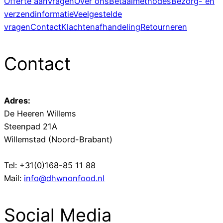
Offerte aanvragen
Over ons
Betaalmethodes
Bezorg- en
verzendinformatie
Veelgestelde
vragen
Contact
Klachtenafhandeling
Retourneren
Contact
Adres:
De Heeren Willems
Steenpad 21A
Willemstad (Noord-Brabant)
Tel: +31(0)168-85 11 88
Mail:
info@dhwnonfood.nl
Social Media