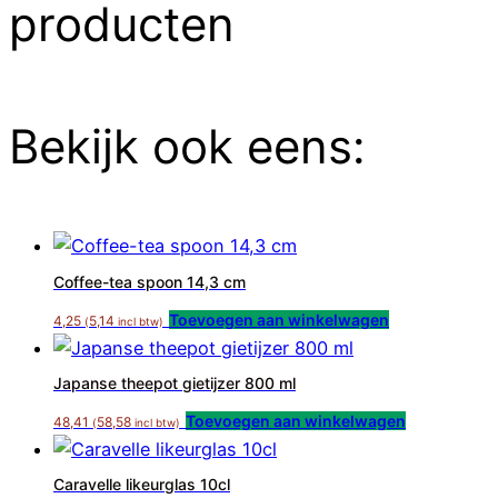
producten
Bekijk ook eens:
Coffee-tea spoon 14,3 cm
Toevoegen aan winkelwagen
4,25
5,14
(
incl btw)
Japanse theepot gietijzer 800 ml
Toevoegen aan winkelwagen
48,41
58,58
(
incl btw)
Caravelle likeurglas 10cl