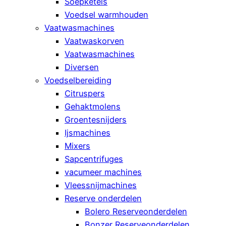
Soepketels
Voedsel warmhouden
Vaatwasmachines
Vaatwaskorven
Vaatwasmachines
Diversen
Voedselbereiding
Citruspers
Gehaktmolens
Groentesnijders
Ijsmachines
Mixers
Sapcentrifuges
vacumeer machines
Vleessnijmachines
Reserve onderdelen
Bolero Reserveonderdelen
Bonzer Reserveonderdelen