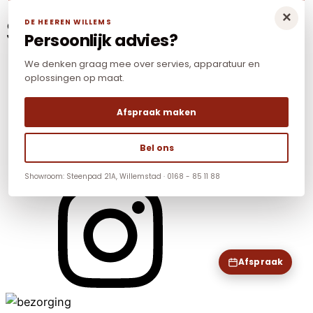
×
Social Media
DE HEEREN WILLEMS
Persoonlijk advies?
We denken graag mee over servies, apparatuur en
oplossingen op maat.
Afspraak maken
Bel ons
Showroom: Steenpad 21A, Willemstad · 0168 - 85 11 88
Afspraak