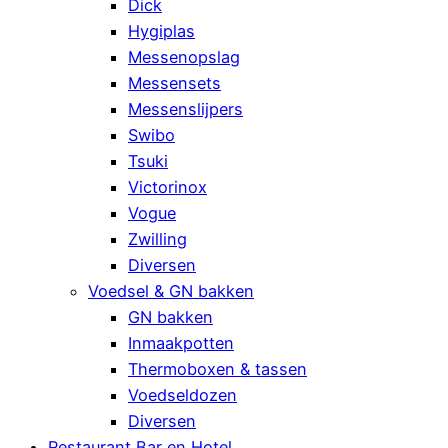
Dick
Hygiplas
Messenopslag
Messensets
Messenslijpers
Swibo
Tsuki
Victorinox
Vogue
Zwilling
Diversen
Voedsel & GN bakken
GN bakken
Inmaakpotten
Thermoboxen & tassen
Voedseldozen
Diversen
Restaurant Bar en Hotel