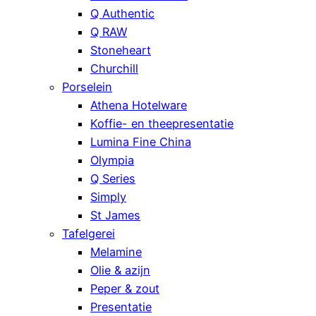
Q Authentic
Q RAW
Stoneheart
Churchill
Porselein
Athena Hotelware
Koffie- en theepresentatie
Lumina Fine China
Olympia
Q Series
Simply
St James
Tafelgerei
Melamine
Olie & azijn
Peper & zout
Presentatie