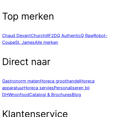
Top merken
Chaud Devant
Churchill
F2D
Q Authentic
Q Raw
Robot-
Coupe
St. James
Alle merken
Direct naar
Gastronorm maten
Horeca groothandel
Horeca
apparatuur
Horeca servies
Personaliseren bij
DHWnonfood
Catalogi & Brochures
Blog
Klantenservice