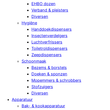
EHBO dozen
Verband & pleisters
Diversen
Hygiëne
Handdoekdispensers
Insectenverdelgers
Luchtverfrissers
Toiletroldispensers
Zeepdispensers
Schoonmaak
Bezems & borstels
Doeken & sponzen
Mopemmers & schrobbers
Stofzuigers
Diversen
Apparatuur
Bak- & kookapparatuur