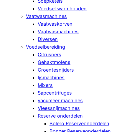
Soepketels
Voedsel warmhouden
Vaatwasmachines
Vaatwaskorven
Vaatwasmachines
Diversen
Voedselbereiding
Citruspers
Gehaktmolens
Groentesnijders
Ijsmachines
Mixers
Sapcentrifuges
vacumeer machines
Vleessnijmachines
Reserve onderdelen
Bolero Reserveonderdelen
Bonzer Reserveonderdelen