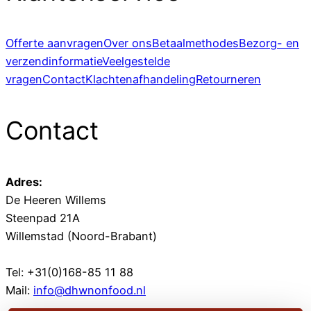
Offerte aanvragen
Over ons
Betaalmethodes
Bezorg- en
verzendinformatie
Veelgestelde
vragen
Contact
Klachtenafhandeling
Retourneren
Contact
Adres:
De Heeren Willems
Steenpad 21A
Willemstad (Noord-Brabant)
Tel: +31(0)168-85 11 88
Mail:
info@dhwnonfood.nl