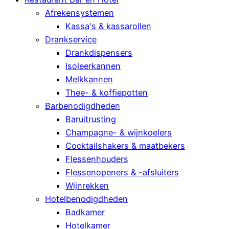
Afrekensystemen
Kassa's & kassarollen
Drankservice
Drankdispensers
Isoleerkannen
Melkkannen
Thee- & koffiepotten
Barbenodigdheden
Baruitrusting
Champagne- & wijnkoelers
Cocktailshakers & maatbekers
Flessenhouders
Flessenopeners & -afsluiters
Wijnrekken
Hotelbenodigdheden
Badkamer
Hotelkamer