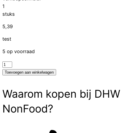
1
stuks
5,39
test
5 op voorraad
test
aantal
Toevoegen aan winkelwagen
Waarom kopen bij DHW
NonFood?