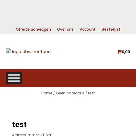
99% DIRECT LEVERBAAR
A-MERKEN VOOR DE BESTE PRIJS
GRATIS VERZENDING VANAF €225
Offerte aanvragen
Over ons
Account
Bestellijst
0,00
Home
/
Geen categorie
/ test
test
Artikelnummer:
FB528