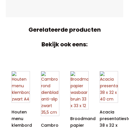
Gerelateerde producten
Bekijk ook eens:
Houten
Acacia
menu
Broodmand
presentatieste
klembord
Cambro
papier
38 x 32 x