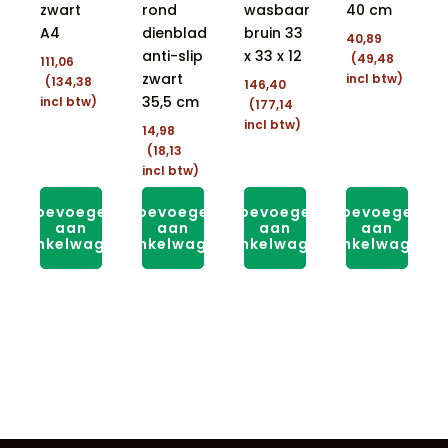
zwart
rond
wasbaar
40 cm
A4
dienblad
bruin 33
40,89
anti-slip
x 33 x 12
(
49,48
111,06
zwart
incl btw)
(
134,38
146,40
35,5 cm
incl btw)
(
177,14
incl btw)
14,98
(
18,13
incl btw)
Toevoegen
Toevoegen
Toevoegen
Toevoegen
aan
aan
aan
aan
winkelwagen
winkelwagen
winkelwagen
winkelwagen