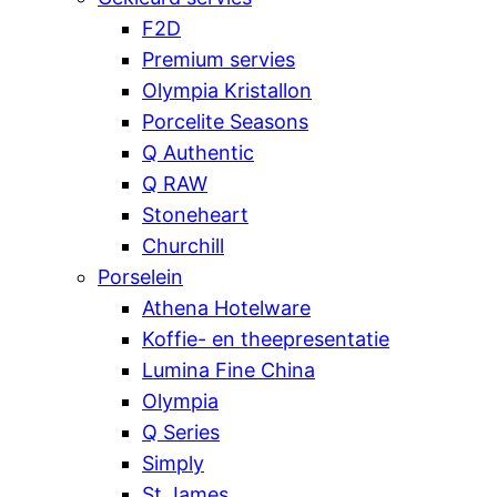
F2D
Premium servies
Olympia Kristallon
Porcelite Seasons
Q Authentic
Q RAW
Stoneheart
Churchill
Porselein
Athena Hotelware
Koffie- en theepresentatie
Lumina Fine China
Olympia
Q Series
Simply
St James