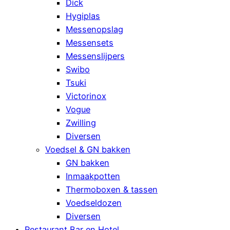
Dick
Hygiplas
Messenopslag
Messensets
Messenslijpers
Swibo
Tsuki
Victorinox
Vogue
Zwilling
Diversen
Voedsel & GN bakken
GN bakken
Inmaakpotten
Thermoboxen & tassen
Voedseldozen
Diversen
Restaurant Bar en Hotel