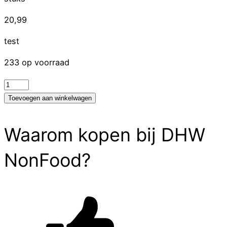
20,99
test
233 op voorraad
test
aantal
Toevoegen aan winkelwagen
Waarom kopen bij DHW
NonFood?