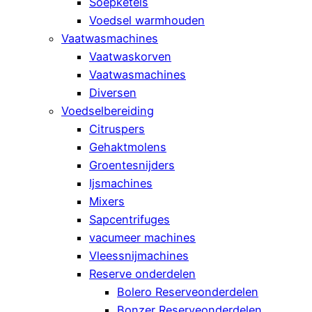
Soepketels
Voedsel warmhouden
Vaatwasmachines
Vaatwaskorven
Vaatwasmachines
Diversen
Voedselbereiding
Citruspers
Gehaktmolens
Groentesnijders
Ijsmachines
Mixers
Sapcentrifuges
vacumeer machines
Vleessnijmachines
Reserve onderdelen
Bolero Reserveonderdelen
Bonzer Reserveonderdelen