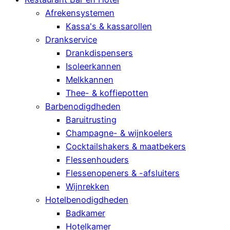
Afrekensystemen
Kassa's & kassarollen
Drankservice
Drankdispensers
Isoleerkannen
Melkkannen
Thee- & koffiepotten
Barbenodigdheden
Baruitrusting
Champagne- & wijnkoelers
Cocktailshakers & maatbekers
Flessenhouders
Flessenopeners & -afsluiters
Wijnrekken
Hotelbenodigdheden
Badkamer
Hotelkamer