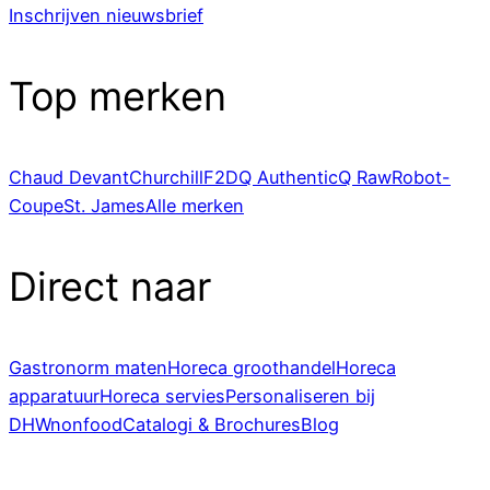
Inschrijven nieuwsbrief
Top merken
Chaud Devant
Churchill
F2D
Q Authentic
Q Raw
Robot-
Coupe
St. James
Alle merken
Direct naar
Gastronorm maten
Horeca groothandel
Horeca
apparatuur
Horeca servies
Personaliseren bij
DHWnonfood
Catalogi & Brochures
Blog