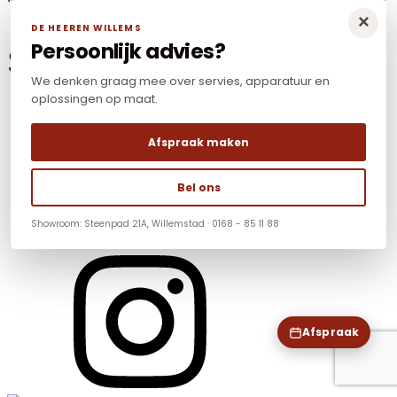
×
DE HEEREN WILLEMS
Persoonlijk advies?
Social Media
We denken graag mee over servies, apparatuur en
oplossingen op maat.
Afspraak maken
Bel ons
Showroom: Steenpad 21A, Willemstad · 0168 - 85 11 88
Afspraak