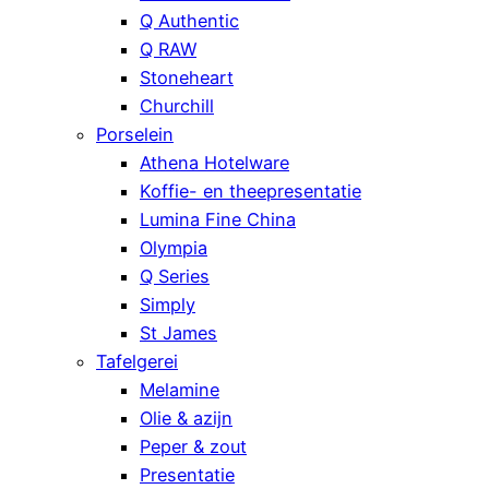
Q Authentic
Q RAW
Stoneheart
Churchill
Porselein
Athena Hotelware
Koffie- en theepresentatie
Lumina Fine China
Olympia
Q Series
Simply
St James
Tafelgerei
Melamine
Olie & azijn
Peper & zout
Presentatie