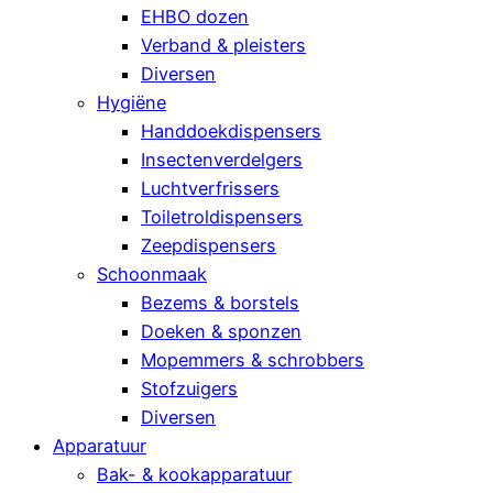
EHBO dozen
Verband & pleisters
Diversen
Hygiëne
Handdoekdispensers
Insectenverdelgers
Luchtverfrissers
Toiletroldispensers
Zeepdispensers
Schoonmaak
Bezems & borstels
Doeken & sponzen
Mopemmers & schrobbers
Stofzuigers
Diversen
Apparatuur
Bak- & kookapparatuur