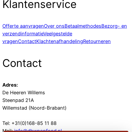
Klantenservice
Offerte aanvragen
Over ons
Betaalmethodes
Bezorg- en
verzendinformatie
Veelgestelde
vragen
Contact
Klachtenafhandeling
Retourneren
Contact
Adres:
De Heeren Willems
Steenpad 21A
Willemstad (Noord-Brabant)
Tel: +31(0)168-85 11 88
Mail:
info@dhwnonfood.nl