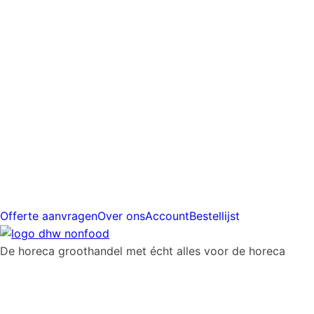
prijs
Gratis
verzending
vanaf
€225
Offerte aanvragen
Over ons
Account
Bestellijst
De horeca groothandel met écht alles voor de horeca