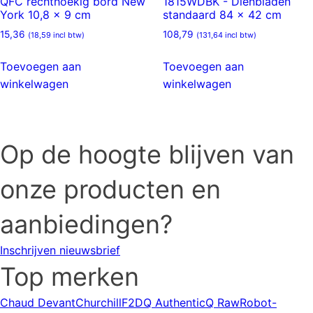
QFC rechthoekig bord New
1815WDBK - Dienbladen
York 10,8 x 9 cm
standaard 84 x 42 cm
15,36
108,79
(
18,59
incl btw)
(
131,64
incl btw)
Toevoegen aan
Toevoegen aan
winkelwagen
winkelwagen
Op de hoogte blijven van
onze producten en
aanbiedingen?
Inschrijven nieuwsbrief
Top merken
Chaud Devant
Churchill
F2D
Q Authentic
Q Raw
Robot-