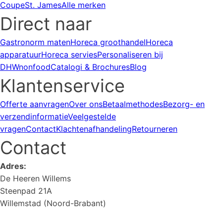
Coupe
St. James
Alle merken
Direct naar
Gastronorm maten
Horeca groothandel
Horeca
apparatuur
Horeca servies
Personaliseren bij
DHWnonfood
Catalogi & Brochures
Blog
Klantenservice
Offerte aanvragen
Over ons
Betaalmethodes
Bezorg- en
verzendinformatie
Veelgestelde
vragen
Contact
Klachtenafhandeling
Retourneren
Contact
Adres:
De Heeren Willems
Steenpad 21A
Willemstad (Noord-Brabant)