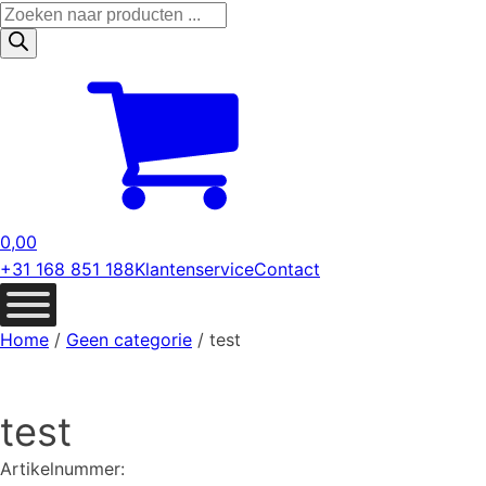
Producten
zoeken
0,00
+31 168 851 188
Klantenservice
Contact
Home
/
Geen categorie
/ test
test
Artikelnummer: