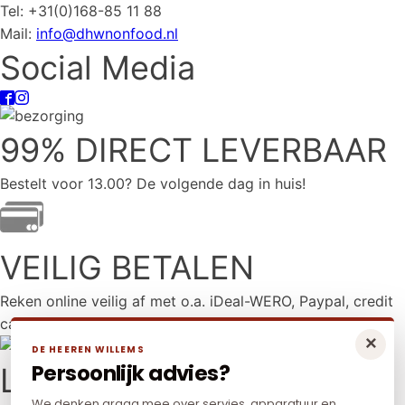
Tel: +31(0)168-85 11 88
Mail:
info@dhwnonfood.nl
Social Media
99% DIRECT LEVERBAAR
Bestelt voor 13.00? De volgende dag in huis!
VEILIG BETALEN
Reken online veilig af met o.a. iDeal-WERO, Paypal, credit
card en Mr Cash.
×
DE HEEREN WILLEMS
Persoonlijk advies?
LAAGSTE PRIJS
We denken graag mee over servies, apparatuur en