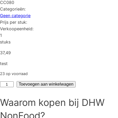
CC080
Categorieën:
Geen categorie
Prijs per stuk:
Verkoopeenheid:
1
stuks
37,49
test
23 op voorraad
test
Toevoegen aan winkelwagen
aantal
Waarom kopen bij DHW
NonFood?