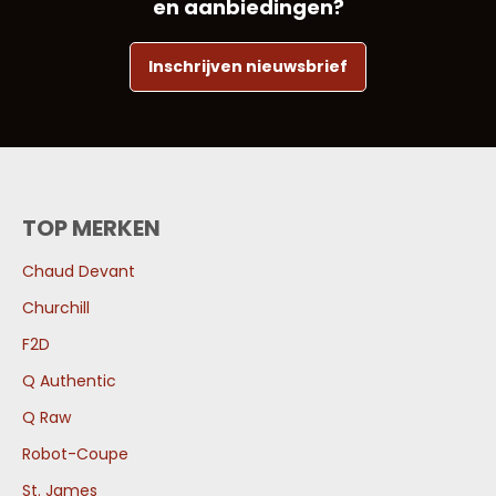
en aanbiedingen?
Inschrijven nieuwsbrief
TOP MERKEN
Chaud Devant
Churchill
F2D
Q Authentic
Q Raw
Robot-Coupe
St. James