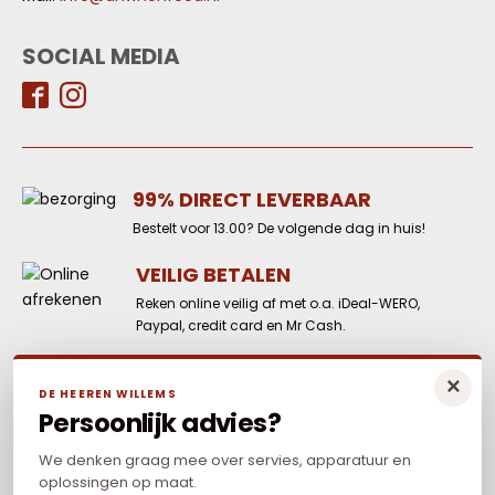
SOCIAL MEDIA
99% DIRECT LEVERBAAR
Bestelt voor 13.00? De volgende dag in huis!
VEILIG BETALEN
Reken online veilig af met o.a. iDeal-WERO,
Paypal, credit card en Mr Cash.
LAAGSTE PRIJS
×
DE HEEREN WILLEMS
Elders goedkoper? Neem dan contact met
Persoonlijk advies?
ons op.
We denken graag mee over servies, apparatuur en
oplossingen op maat.