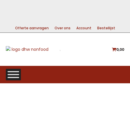
99% DIRECT LEVERBAAR
A-MERKEN VOOR DE BESTE PRIJS
GRATIS VERZENDING VANAF €225
Offerte aanvragen
Over ons
Account
Bestellijst
0,00