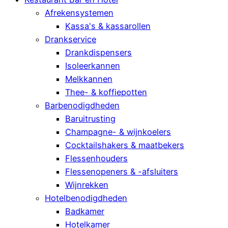
Afrekensystemen
Kassa's & kassarollen
Drankservice
Drankdispensers
Isoleerkannen
Melkkannen
Thee- & koffiepotten
Barbenodigdheden
Baruitrusting
Champagne- & wijnkoelers
Cocktailshakers & maatbekers
Flessenhouders
Flessenopeners & -afsluiters
Wijnrekken
Hotelbenodigdheden
Badkamer
Hotelkamer