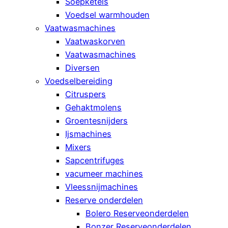
Soepketels
Voedsel warmhouden
Vaatwasmachines
Vaatwaskorven
Vaatwasmachines
Diversen
Voedselbereiding
Citruspers
Gehaktmolens
Groentesnijders
Ijsmachines
Mixers
Sapcentrifuges
vacumeer machines
Vleessnijmachines
Reserve onderdelen
Bolero Reserveonderdelen
Bonzer Reserveonderdelen