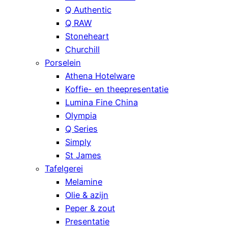
Q Authentic
Q RAW
Stoneheart
Churchill
Porselein
Athena Hotelware
Koffie- en theepresentatie
Lumina Fine China
Olympia
Q Series
Simply
St James
Tafelgerei
Melamine
Olie & azijn
Peper & zout
Presentatie