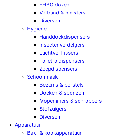
EHBO dozen
Verband & pleisters
Diversen
Hygiëne
Handdoekdispensers
Insectenverdelgers
Luchtverfrissers
Toiletroldispensers
Zeepdispensers
Schoonmaak
Bezems & borstels
Doeken & sponzen
Mopemmers & schrobbers
Stofzuigers
Diversen
Apparatuur
Bak- & kookapparatuur