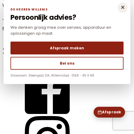
Willemstad (Noord-Brabant)
×
DE HEEREN WILLEMS
Persoonlijk advies?
Tel: +31(0)168-85 11 88
We denken graag mee over servies, apparatuur en
Mail:
info@dhwnonfood.nl
oplossingen op maat.
Social Media
Afspraak maken
Bel ons
Showroom: Steenpad 21A, Willemstad · 0168 - 85 11 88
Afspraak