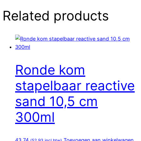
Related products
Ronde kom
stapelbaar reactive
sand 10,5 cm
300ml
43,74
Toevoegen aan winkelwagen
(
52,93
incl btw)