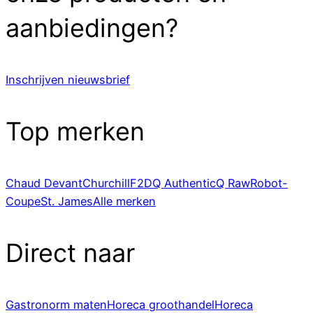
aanbiedingen?
Inschrijven nieuwsbrief
Top merken
Chaud Devant
Churchill
F2D
Q Authentic
Q Raw
Robot-
Coupe
St. James
Alle merken
Direct naar
Gastronorm maten
Horeca groothandel
Horeca