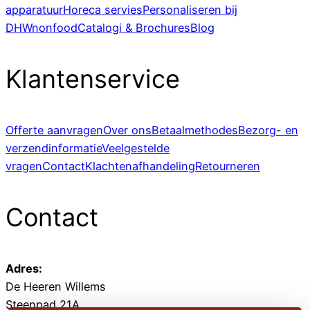
apparatuur
Horeca servies
Personaliseren bij
DHWnonfood
Catalogi & Brochures
Blog
Klantenservice
Offerte aanvragen
Over ons
Betaalmethodes
Bezorg- en
verzendinformatie
Veelgestelde
vragen
Contact
Klachtenafhandeling
Retourneren
Contact
Adres:
De Heeren Willems
Steenpad 21A