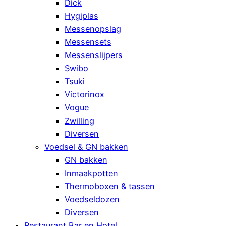
Dick
Hygiplas
Messenopslag
Messensets
Messenslijpers
Swibo
Tsuki
Victorinox
Vogue
Zwilling
Diversen
Voedsel & GN bakken
GN bakken
Inmaakpotten
Thermoboxen & tassen
Voedseldozen
Diversen
Restaurant Bar en Hotel