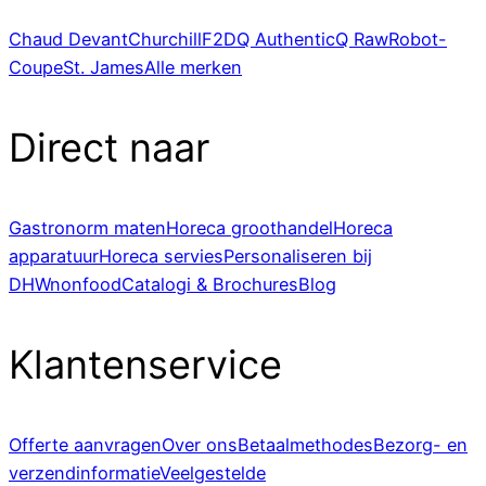
Chaud Devant
Churchill
F2D
Q Authentic
Q Raw
Robot-
Coupe
St. James
Alle merken
Direct naar
Gastronorm maten
Horeca groothandel
Horeca
apparatuur
Horeca servies
Personaliseren bij
DHWnonfood
Catalogi & Brochures
Blog
Klantenservice
Offerte aanvragen
Over ons
Betaalmethodes
Bezorg- en
verzendinformatie
Veelgestelde