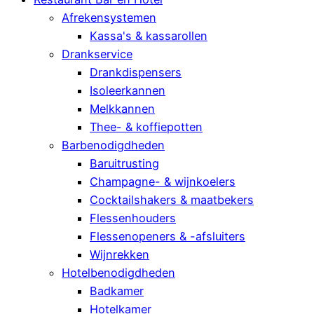
Afrekensystemen
Kassa's & kassarollen
Drankservice
Drankdispensers
Isoleerkannen
Melkkannen
Thee- & koffiepotten
Barbenodigdheden
Baruitrusting
Champagne- & wijnkoelers
Cocktailshakers & maatbekers
Flessenhouders
Flessenopeners & -afsluiters
Wijnrekken
Hotelbenodigdheden
Badkamer
Hotelkamer