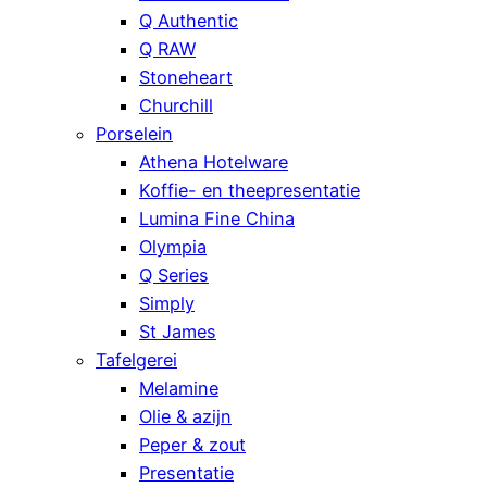
Q Authentic
Q RAW
Stoneheart
Churchill
Porselein
Athena Hotelware
Koffie- en theepresentatie
Lumina Fine China
Olympia
Q Series
Simply
St James
Tafelgerei
Melamine
Olie & azijn
Peper & zout
Presentatie