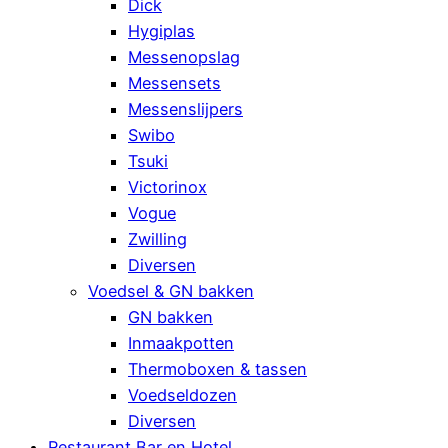
Dick
Hygiplas
Messenopslag
Messensets
Messenslijpers
Swibo
Tsuki
Victorinox
Vogue
Zwilling
Diversen
Voedsel & GN bakken
GN bakken
Inmaakpotten
Thermoboxen & tassen
Voedseldozen
Diversen
Restaurant Bar en Hotel