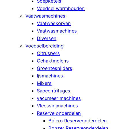
Soepketels
Voedsel warmhouden
Vaatwasmachines
Vaatwaskorven
Vaatwasmachines
Diversen
Voedselbereiding
Citruspers
Gehaktmolens
Groentesnijders
Ijsmachines
Mixers
Sapcentrifuges
vacumeer machines
Vleessnijmachines
Reserve onderdelen
Bolero Reserveonderdelen
Bonzer Reserveonderdelen