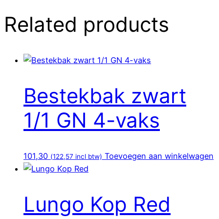
Related products
Bestekbak zwart
1/1 GN 4-vaks
101,30
Toevoegen aan winkelwagen
(
122,57
incl btw)
Lungo Kop Red