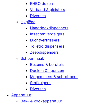
EHBO dozen
Verband & pleisters
Diversen
Hygiëne
Handdoekdispensers
Insectenverdelgers
Luchtverfrissers
Toiletroldispensers
Zeepdispensers
Schoonmaak
Bezems & borstels
Doeken & sponzen
Mopemmers & schrobbers
Stofzuigers
Diversen
Apparatuur
Bak- & kookapparatuur