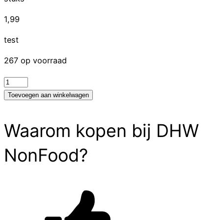
1,99
test
267 op voorraad
test
aantal
Toevoegen aan winkelwagen
Waarom kopen bij DHW
NonFood?