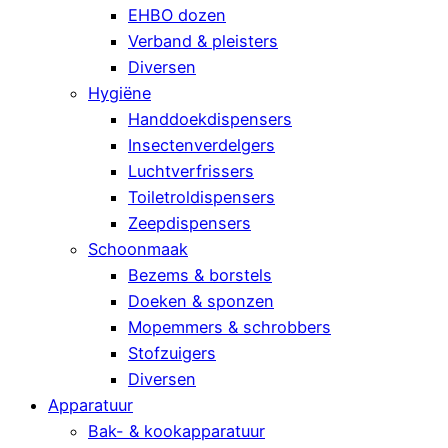
EHBO dozen
Verband & pleisters
Diversen
Hygiëne
Handdoekdispensers
Insectenverdelgers
Luchtverfrissers
Toiletroldispensers
Zeepdispensers
Schoonmaak
Bezems & borstels
Doeken & sponzen
Mopemmers & schrobbers
Stofzuigers
Diversen
Apparatuur
Bak- & kookapparatuur