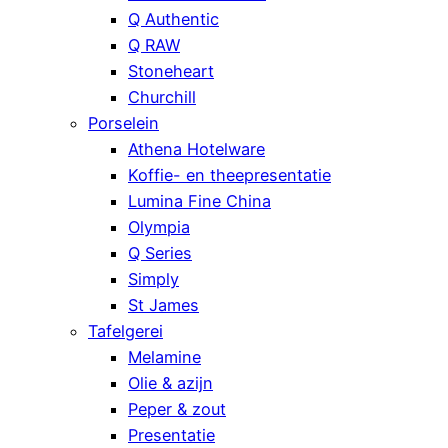
Q Authentic
Q RAW
Stoneheart
Churchill
Porselein
Athena Hotelware
Koffie- en theepresentatie
Lumina Fine China
Olympia
Q Series
Simply
St James
Tafelgerei
Melamine
Olie & azijn
Peper & zout
Presentatie