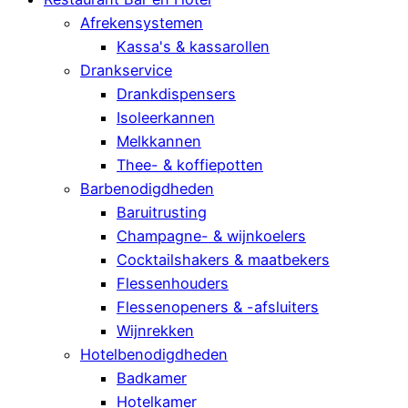
Afrekensystemen
Kassa's & kassarollen
Drankservice
Drankdispensers
Isoleerkannen
Melkkannen
Thee- & koffiepotten
Barbenodigdheden
Baruitrusting
Champagne- & wijnkoelers
Cocktailshakers & maatbekers
Flessenhouders
Flessenopeners & -afsluiters
Wijnrekken
Hotelbenodigdheden
Badkamer
Hotelkamer