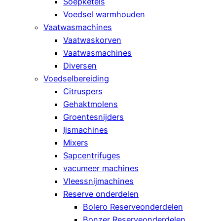
Soepketels
Voedsel warmhouden
Vaatwasmachines
Vaatwaskorven
Vaatwasmachines
Diversen
Voedselbereiding
Citruspers
Gehaktmolens
Groentesnijders
Ijsmachines
Mixers
Sapcentrifuges
vacumeer machines
Vleessnijmachines
Reserve onderdelen
Bolero Reserveonderdelen
Bonzer Reserveonderdelen