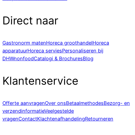
Direct naar
Gastronorm maten
Horeca groothandel
Horeca
apparatuur
Horeca servies
Personaliseren bij
DHWnonfood
Catalogi & Brochures
Blog
Klantenservice
Offerte aanvragen
Over ons
Betaalmethodes
Bezorg- en
verzendinformatie
Veelgestelde
vragen
Contact
Klachtenafhandeling
Retourneren