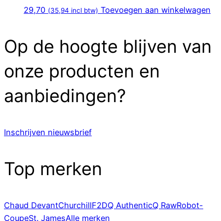
29,70
Toevoegen aan winkelwagen
(
35,94
incl btw)
Op de hoogte blijven van
onze producten en
aanbiedingen?
Inschrijven nieuwsbrief
Top merken
Chaud Devant
Churchill
F2D
Q Authentic
Q Raw
Robot-
Coupe
St. James
Alle merken