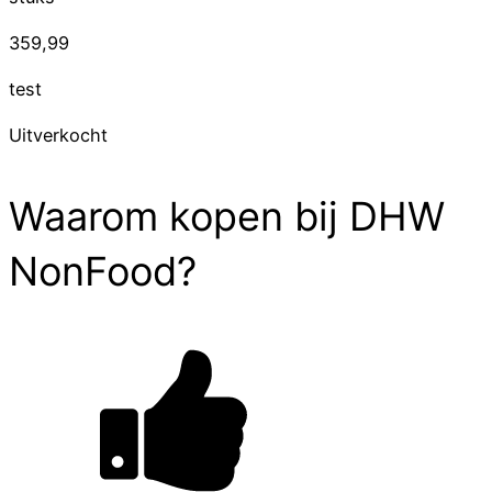
359,99
test
Uitverkocht
Waarom kopen bij DHW
NonFood?