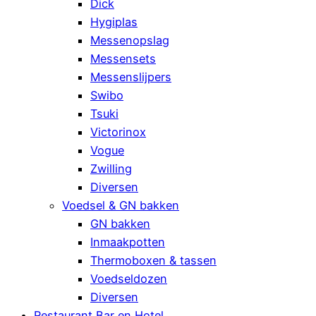
Dick
Hygiplas
Messenopslag
Messensets
Messenslijpers
Swibo
Tsuki
Victorinox
Vogue
Zwilling
Diversen
Voedsel & GN bakken
GN bakken
Inmaakpotten
Thermoboxen & tassen
Voedseldozen
Diversen
Restaurant Bar en Hotel