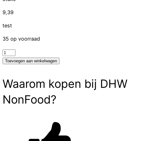
9,39
test
35 op voorraad
test
aantal
Toevoegen aan winkelwagen
Waarom kopen bij DHW
NonFood?