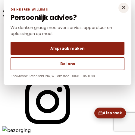
×
Social Media
DE HEEREN WILLEMS
Persoonlijk advies?
We denken graag mee over servies, apparatuur en
oplossingen op maat.
Afspraak maken
Bel ons
Showroom: Steenpad 21A, Willemstad · 0168 - 85 11 88
Afspraak