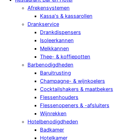
Afrekensystemen
Kassa's & kassarollen
Drankservice
Drankdispensers
Isoleerkannen
Melkkannen
Thee- & koffiepotten
Barbenodigdheden
Baruitrusting
Champagne- & wijnkoelers
Cocktailshakers & maatbekers
Flessenhouders
Flessenopeners & -afsluiters
Wijnrekken
Hotelbenodigdheden
Badkamer
Hotelkamer