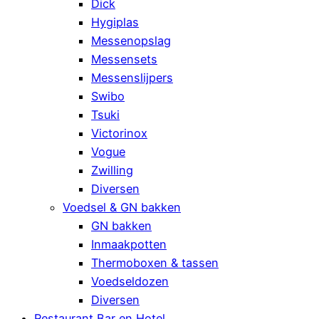
Dick
Hygiplas
Messenopslag
Messensets
Messenslijpers
Swibo
Tsuki
Victorinox
Vogue
Zwilling
Diversen
Voedsel & GN bakken
GN bakken
Inmaakpotten
Thermoboxen & tassen
Voedseldozen
Diversen
Restaurant Bar en Hotel