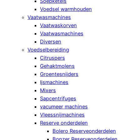
Soepketels
Voedsel warmhouden
Vaatwasmachines
Vaatwaskorven
Vaatwasmachines
Diversen
Voedselbereiding
Citruspers
Gehaktmolens
Groentesnijders
Ijsmachines
Mixers
Sapcentrifuges
vacumeer machines
Vleessnijmachines
Reserve onderdelen
Bolero Reserveonderdelen
Bonzer Reserveonderdelen