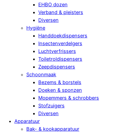
EHBO dozen
Verband & pleisters
Diversen
Hygiëne
Handdoekdispensers
Insectenverdelgers
Luchtverfrissers
Toiletroldispensers
Zeepdispensers
Schoonmaak
Bezems & borstels
Doeken & sponzen
Mopemmers & schrobbers
Stofzuigers
Diversen
Apparatuur
Bak- & kookapparatuur