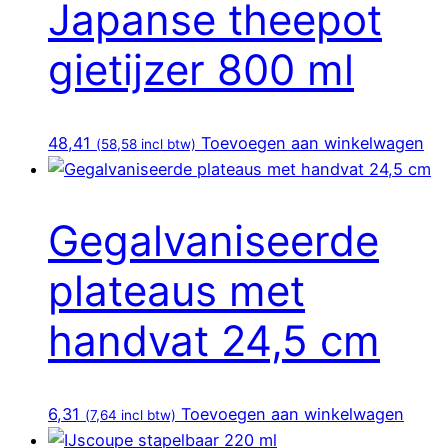
Japanse theepot
gietijzer 800 ml
48,41
Toevoegen aan winkelwagen
(
58,58
incl btw)
Gegalvaniseerde
plateaus met
handvat 24,5 cm
6,31
Toevoegen aan winkelwagen
(
7,64
incl btw)