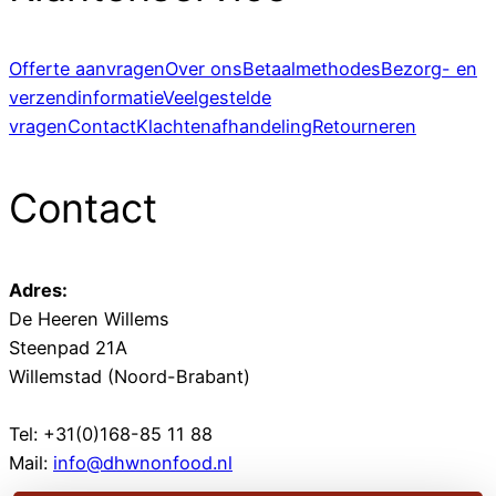
Offerte aanvragen
Over ons
Betaalmethodes
Bezorg- en
verzendinformatie
Veelgestelde
vragen
Contact
Klachtenafhandeling
Retourneren
Contact
Adres:
De Heeren Willems
Steenpad 21A
Willemstad (Noord-Brabant)
Tel: +31(0)168-85 11 88
Mail:
info@dhwnonfood.nl