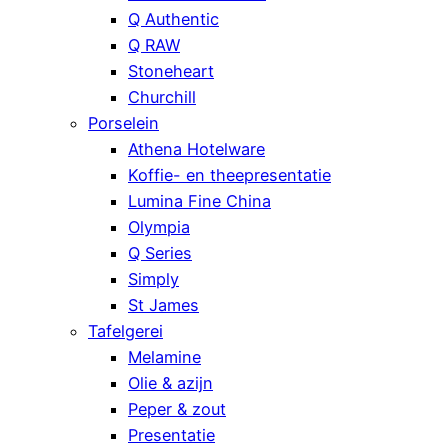
Q Authentic
Q RAW
Stoneheart
Churchill
Porselein
Athena Hotelware
Koffie- en theepresentatie
Lumina Fine China
Olympia
Q Series
Simply
St James
Tafelgerei
Melamine
Olie & azijn
Peper & zout
Presentatie