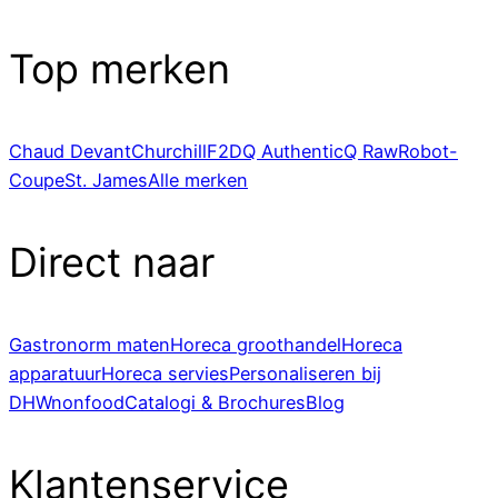
Top merken
Chaud Devant
Churchill
F2D
Q Authentic
Q Raw
Robot-
Coupe
St. James
Alle merken
Direct naar
Gastronorm maten
Horeca groothandel
Horeca
apparatuur
Horeca servies
Personaliseren bij
DHWnonfood
Catalogi & Brochures
Blog
Klantenservice