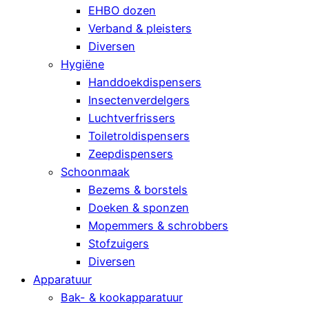
EHBO dozen
Verband & pleisters
Diversen
Hygiëne
Handdoekdispensers
Insectenverdelgers
Luchtverfrissers
Toiletroldispensers
Zeepdispensers
Schoonmaak
Bezems & borstels
Doeken & sponzen
Mopemmers & schrobbers
Stofzuigers
Diversen
Apparatuur
Bak- & kookapparatuur