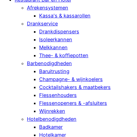
Afrekensystemen
Kassa's & kassarollen
Drankservice
Drankdispensers
Isoleerkannen
Melkkannen
Thee- & koffiepotten
Barbenodigdheden
Baruitrusting
Champagne- & wijnkoelers
Cocktailshakers & maatbekers
Flessenhouders
Flessenopeners & -afsluiters
Wijnrekken
Hotelbenodigdheden
Badkamer
Hotelkamer