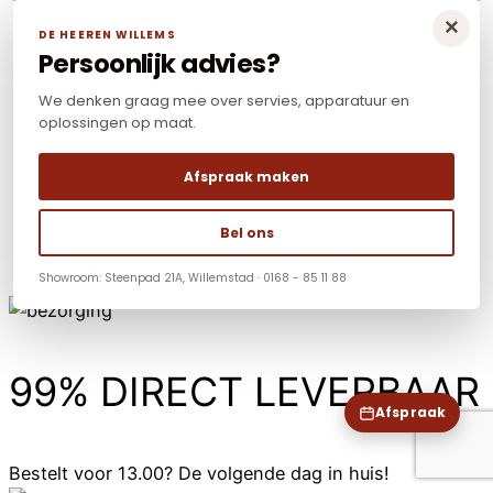
×
DE HEEREN WILLEMS
Persoonlijk advies?
We denken graag mee over servies, apparatuur en
oplossingen op maat.
Afspraak maken
Bel ons
Showroom: Steenpad 21A, Willemstad · 0168 - 85 11 88
99% DIRECT LEVERBAAR
Afspraak
Bestelt voor 13.00? De volgende dag in huis!