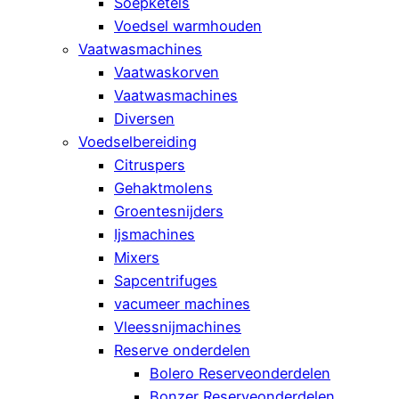
Soepketels
Voedsel warmhouden
Vaatwasmachines
Vaatwaskorven
Vaatwasmachines
Diversen
Voedselbereiding
Citruspers
Gehaktmolens
Groentesnijders
Ijsmachines
Mixers
Sapcentrifuges
vacumeer machines
Vleessnijmachines
Reserve onderdelen
Bolero Reserveonderdelen
Bonzer Reserveonderdelen