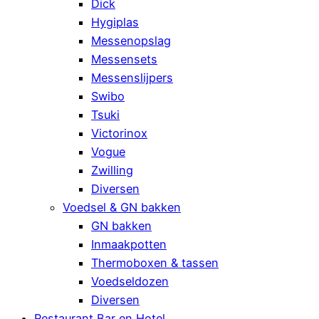
Dick
Hygiplas
Messenopslag
Messensets
Messenslijpers
Swibo
Tsuki
Victorinox
Vogue
Zwilling
Diversen
Voedsel & GN bakken
GN bakken
Inmaakpotten
Thermoboxen & tassen
Voedseldozen
Diversen
Restaurant Bar en Hotel