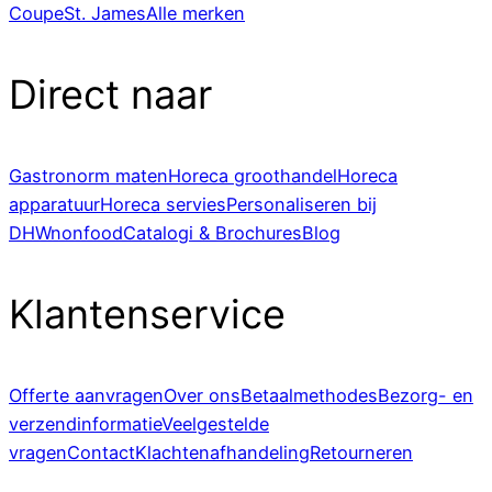
Coupe
St. James
Alle merken
Direct naar
Gastronorm maten
Horeca groothandel
Horeca
apparatuur
Horeca servies
Personaliseren bij
DHWnonfood
Catalogi & Brochures
Blog
Klantenservice
Offerte aanvragen
Over ons
Betaalmethodes
Bezorg- en
verzendinformatie
Veelgestelde
vragen
Contact
Klachtenafhandeling
Retourneren