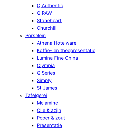
Q Authentic
Q RAW
Stoneheart
Churchill
Porselein
Athena Hotelware
Koffie- en theepresentatie
Lumina Fine China
Olympia
Q Series
Simply
St James
Tafelgerei
Melamine
Olie & azijn
Peper & zout
Presentatie