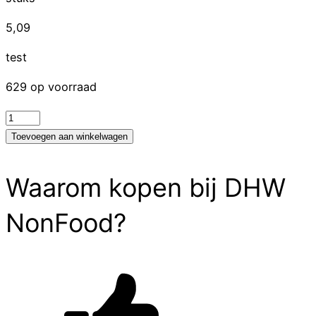
5,09
test
629 op voorraad
test
aantal
Toevoegen aan winkelwagen
Waarom kopen bij DHW
NonFood?