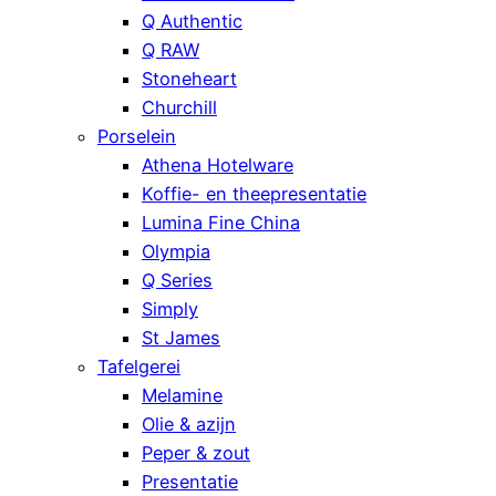
Q Authentic
Q RAW
Stoneheart
Churchill
Porselein
Athena Hotelware
Koffie- en theepresentatie
Lumina Fine China
Olympia
Q Series
Simply
St James
Tafelgerei
Melamine
Olie & azijn
Peper & zout
Presentatie