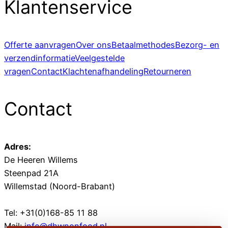
Klantenservice
Offerte aanvragen
Over ons
Betaalmethodes
Bezorg- en
verzendinformatie
Veelgestelde
vragen
Contact
Klachtenafhandeling
Retourneren
Contact
Adres:
De Heeren Willems
Steenpad 21A
Willemstad (Noord-Brabant)
Tel: +31(0)168-85 11 88
Mail:
info@dhwnonfood.nl