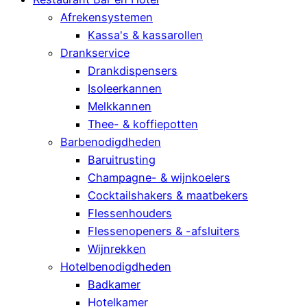
Afrekensystemen
Kassa's & kassarollen
Drankservice
Drankdispensers
Isoleerkannen
Melkkannen
Thee- & koffiepotten
Barbenodigdheden
Baruitrusting
Champagne- & wijnkoelers
Cocktailshakers & maatbekers
Flessenhouders
Flessenopeners & -afsluiters
Wijnrekken
Hotelbenodigdheden
Badkamer
Hotelkamer