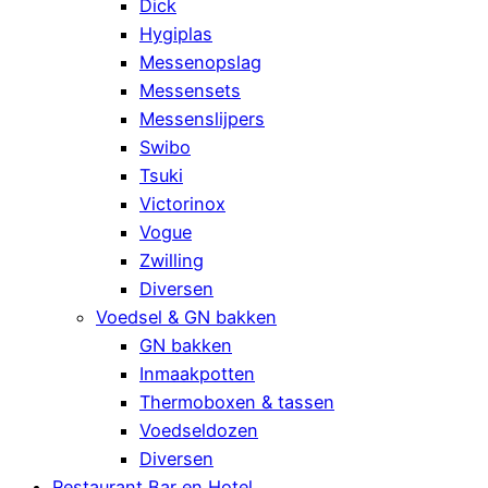
Dick
Hygiplas
Messenopslag
Messensets
Messenslijpers
Swibo
Tsuki
Victorinox
Vogue
Zwilling
Diversen
Voedsel & GN bakken
GN bakken
Inmaakpotten
Thermoboxen & tassen
Voedseldozen
Diversen
Restaurant Bar en Hotel