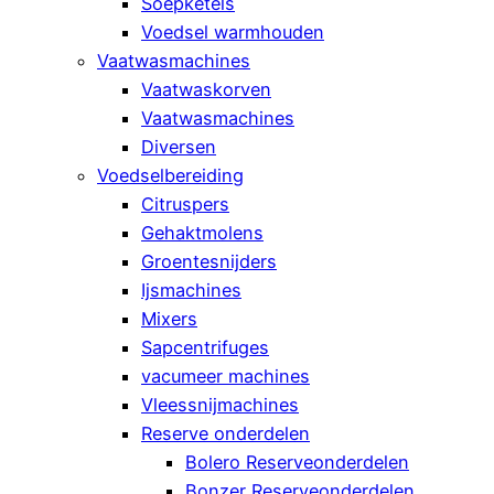
Soepketels
Voedsel warmhouden
Vaatwasmachines
Vaatwaskorven
Vaatwasmachines
Diversen
Voedselbereiding
Citruspers
Gehaktmolens
Groentesnijders
Ijsmachines
Mixers
Sapcentrifuges
vacumeer machines
Vleessnijmachines
Reserve onderdelen
Bolero Reserveonderdelen
Bonzer Reserveonderdelen