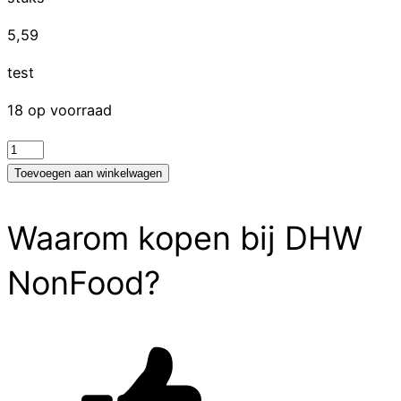
5,59
test
18 op voorraad
test
aantal
Toevoegen aan winkelwagen
Waarom kopen bij DHW
NonFood?