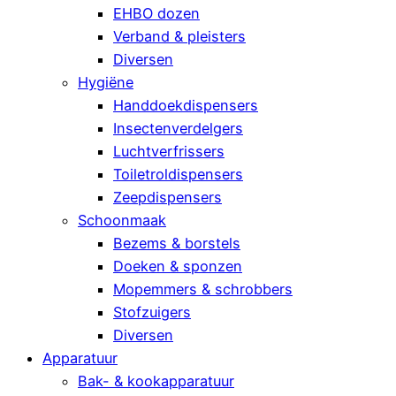
EHBO dozen
Verband & pleisters
Diversen
Hygiëne
Handdoekdispensers
Insectenverdelgers
Luchtverfrissers
Toiletroldispensers
Zeepdispensers
Schoonmaak
Bezems & borstels
Doeken & sponzen
Mopemmers & schrobbers
Stofzuigers
Diversen
Apparatuur
Bak- & kookapparatuur