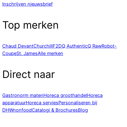
Inschrijven nieuwsbrief
Top merken
Chaud Devant
Churchill
F2D
Q Authentic
Q Raw
Robot-
Coupe
St. James
Alle merken
Direct naar
Gastronorm maten
Horeca groothandel
Horeca
apparatuur
Horeca servies
Personaliseren bij
DHWnonfood
Catalogi & Brochures
Blog