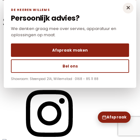
×
DE HEEREN WILLEMS
Persoonlijk advies?
Social Media
We denken graag mee over servies, apparatuur en
oplossingen op maat.
Afspraak maken
Bel ons
Showroom: Steenpad 21A, Willemstad · 0168 - 85 11 88
Afspraak