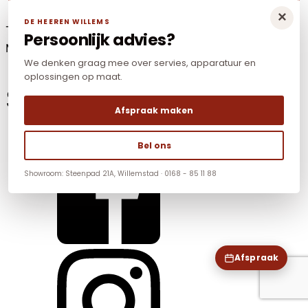
×
DE HEEREN WILLEMS
Tel: +31(0)168-85 11 88
Persoonlijk advies?
Mail:
info@dhwnonfood.nl
We denken graag mee over servies, apparatuur en
oplossingen op maat.
Social Media
Afspraak maken
Bel ons
Showroom: Steenpad 21A, Willemstad · 0168 - 85 11 88
Afspraak