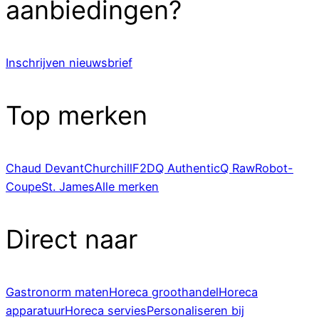
aanbiedingen?
Inschrijven nieuwsbrief
Top merken
Chaud Devant
Churchill
F2D
Q Authentic
Q Raw
Robot-
Coupe
St. James
Alle merken
Direct naar
Gastronorm maten
Horeca groothandel
Horeca
apparatuur
Horeca servies
Personaliseren bij