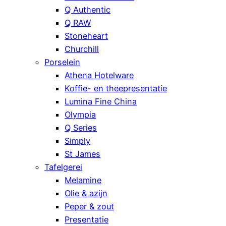
Q Authentic
Q RAW
Stoneheart
Churchill
Porselein
Athena Hotelware
Koffie- en theepresentatie
Lumina Fine China
Olympia
Q Series
Simply
St James
Tafelgerei
Melamine
Olie & azijn
Peper & zout
Presentatie