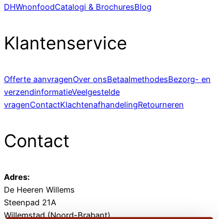
DHWnonfood
Catalogi & Brochures
Blog
Klantenservice
Offerte aanvragen
Over ons
Betaalmethodes
Bezorg- en
verzendinformatie
Veelgestelde
vragen
Contact
Klachtenafhandeling
Retourneren
Contact
Adres:
De Heeren Willems
Steenpad 21A
Willemstad (Noord-Brabant)