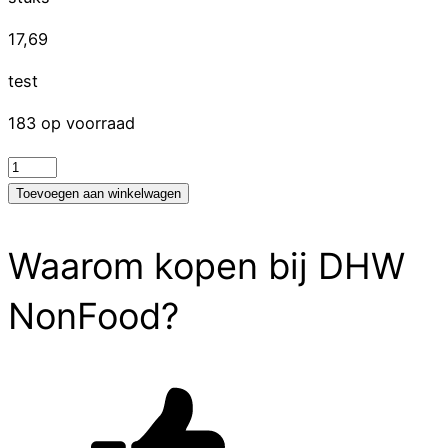
17,69
test
183 op voorraad
test
aantal
Toevoegen aan winkelwagen
Waarom kopen bij DHW
NonFood?