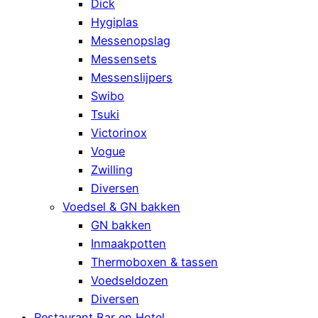
Dick
Hygiplas
Messenopslag
Messensets
Messenslijpers
Swibo
Tsuki
Victorinox
Vogue
Zwilling
Diversen
Voedsel & GN bakken
GN bakken
Inmaakpotten
Thermoboxen & tassen
Voedseldozen
Diversen
Restaurant Bar en Hotel