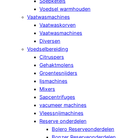
Soepketels
Voedsel warmhouden
Vaatwasmachines
Vaatwaskorven
Vaatwasmachines
Diversen
Voedselbereiding
Citruspers
Gehaktmolens
Groentesnijders
Ijsmachines
Mixers
Sapcentrifuges
vacumeer machines
Vleessnijmachines
Reserve onderdelen
Bolero Reserveonderdelen
Bonzer Reserveonderdelen