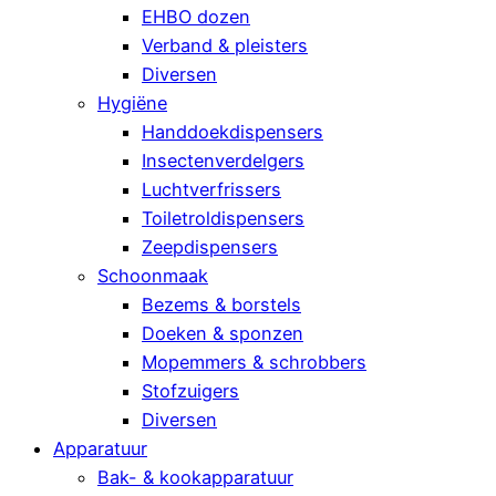
EHBO dozen
Verband & pleisters
Diversen
Hygiëne
Handdoekdispensers
Insectenverdelgers
Luchtverfrissers
Toiletroldispensers
Zeepdispensers
Schoonmaak
Bezems & borstels
Doeken & sponzen
Mopemmers & schrobbers
Stofzuigers
Diversen
Apparatuur
Bak- & kookapparatuur