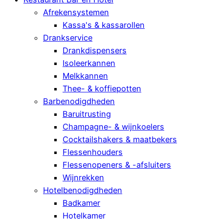
Afrekensystemen
Kassa's & kassarollen
Drankservice
Drankdispensers
Isoleerkannen
Melkkannen
Thee- & koffiepotten
Barbenodigdheden
Baruitrusting
Champagne- & wijnkoelers
Cocktailshakers & maatbekers
Flessenhouders
Flessenopeners & -afsluiters
Wijnrekken
Hotelbenodigdheden
Badkamer
Hotelkamer