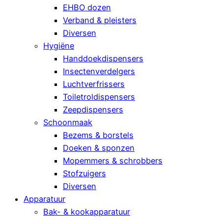
EHBO dozen
Verband & pleisters
Diversen
Hygiëne
Handdoekdispensers
Insectenverdelgers
Luchtverfrissers
Toiletroldispensers
Zeepdispensers
Schoonmaak
Bezems & borstels
Doeken & sponzen
Mopemmers & schrobbers
Stofzuigers
Diversen
Apparatuur
Bak- & kookapparatuur