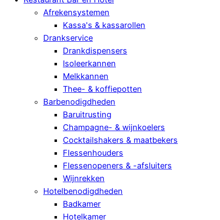
Afrekensystemen
Kassa's & kassarollen
Drankservice
Drankdispensers
Isoleerkannen
Melkkannen
Thee- & koffiepotten
Barbenodigdheden
Baruitrusting
Champagne- & wijnkoelers
Cocktailshakers & maatbekers
Flessenhouders
Flessenopeners & -afsluiters
Wijnrekken
Hotelbenodigdheden
Badkamer
Hotelkamer