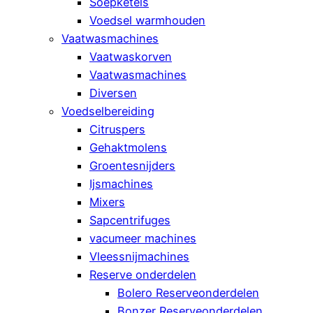
Soepketels
Voedsel warmhouden
Vaatwasmachines
Vaatwaskorven
Vaatwasmachines
Diversen
Voedselbereiding
Citruspers
Gehaktmolens
Groentesnijders
Ijsmachines
Mixers
Sapcentrifuges
vacumeer machines
Vleessnijmachines
Reserve onderdelen
Bolero Reserveonderdelen
Bonzer Reserveonderdelen