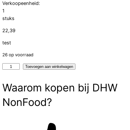
Verkoopeenheid:
1
stuks
22,39
test
26 op voorraad
test
Toevoegen aan winkelwagen
aantal
Waarom kopen bij DHW
NonFood?