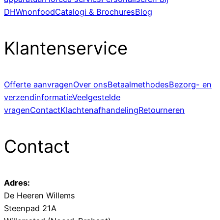
DHWnonfood
Catalogi & Brochures
Blog
Klantenservice
Offerte aanvragen
Over ons
Betaalmethodes
Bezorg- en
verzendinformatie
Veelgestelde
vragen
Contact
Klachtenafhandeling
Retourneren
Contact
Adres:
De Heeren Willems
Steenpad 21A