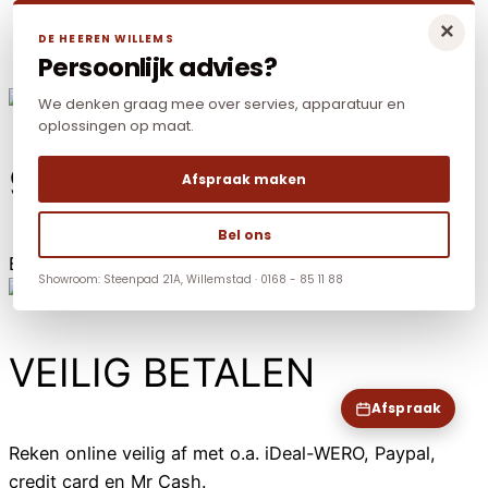
×
DE HEEREN WILLEMS
Persoonlijk advies?
We denken graag mee over servies, apparatuur en
oplossingen op maat.
99% DIRECT LEVERBAAR
Afspraak maken
Bel ons
Bestelt voor 13.00? De volgende dag in huis!
Showroom: Steenpad 21A, Willemstad · 0168 - 85 11 88
VEILIG BETALEN
Afspraak
Reken online veilig af met o.a. iDeal-WERO, Paypal,
credit card en Mr Cash.