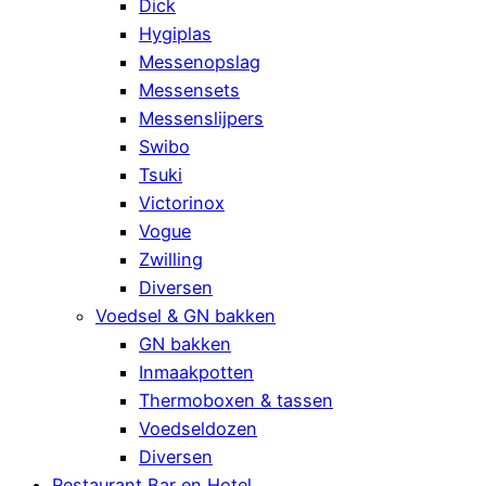
Dick
Hygiplas
Messenopslag
Messensets
Messenslijpers
Swibo
Tsuki
Victorinox
Vogue
Zwilling
Diversen
Voedsel & GN bakken
GN bakken
Inmaakpotten
Thermoboxen & tassen
Voedseldozen
Diversen
Restaurant Bar en Hotel