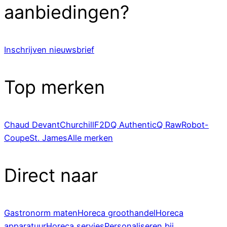
aanbiedingen?
Inschrijven nieuwsbrief
Top merken
Chaud Devant
Churchill
F2D
Q Authentic
Q Raw
Robot-
Coupe
St. James
Alle merken
Direct naar
Gastronorm maten
Horeca groothandel
Horeca
apparatuur
Horeca servies
Personaliseren bij