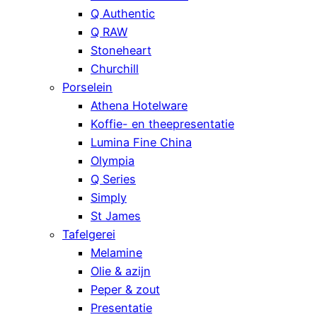
Q Authentic
Q RAW
Stoneheart
Churchill
Porselein
Athena Hotelware
Koffie- en theepresentatie
Lumina Fine China
Olympia
Q Series
Simply
St James
Tafelgerei
Melamine
Olie & azijn
Peper & zout
Presentatie