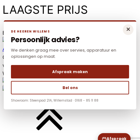
LAAGSTE PRIJS
×
DE HEEREN WILLEMS
Elders goedkoper? Neem dan contact met ons op.
Persoonlijk advies?
Algemene voorwaarden
|
Privacy policy
|
Cookies
We denken graag mee over servies, apparatuur en
oplossingen op maat.
Copyright © 2026 De Heeren Willems. Alle rechten
voorbehouden.
Afspraak maken
Website:
YZCommunicatie
Bel ons
Showroom: Steenpad 21A, Willemstad · 0168 - 85 11 88
Afspraak