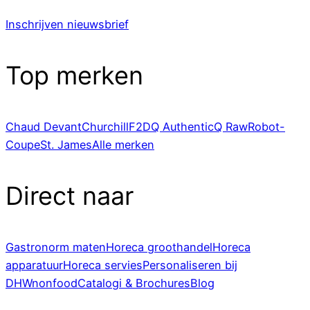
Inschrijven nieuwsbrief
Top merken
Chaud Devant
Churchill
F2D
Q Authentic
Q Raw
Robot-
Coupe
St. James
Alle merken
Direct naar
Gastronorm maten
Horeca groothandel
Horeca
apparatuur
Horeca servies
Personaliseren bij
DHWnonfood
Catalogi & Brochures
Blog